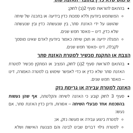
בהתאם להוראות סעיף 2(ב) לחוק;
המשתמש ביודעין וללא סמכות כדין בידיעה או בתכנה של שיחה
שהושגו על ידי האזנת סתר, בין שנעשתה כדין ובין שנעשתה
שלא כדין, דינו – מאסר חמש שנים.
המגלה ידיעה או תוכן שיחה כאמור ביודעין לאדם שאינו מוסמך
לקבלה, דינו -מאסר חמש שנים.
הצבת או התקנת מכשיר למטרת האזנת סתר
בהתאם להוראות סעיף 2(ג) לחוק, המציב או המתקין מכשיר למטרת
האזנת סתר שלא כדין או כדי לאפשר שימוש בו למטרה האמורה, דינו
– מאסר חמש שנים.
האזנה למטרת עבירה או גרימת נזק
סעיף 3 לחוק קובע כי האזנה לשיחה והקלטתה,
אף שהן נעשות
בהסכמת אחד מבעלי השיחה
– אסורות, ודינן כדין האזנת סתר, אם
נעשו:
למטרת ביצוע עבירה או מעשה נזק, או;
למטרת גילוי דברים שבינו לבינה והם מצנעת האישות ושלא