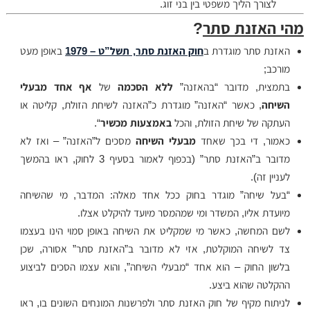
לצורך הליך משפטי בין בני זוג.
מהי האזנת סתר
?
האזנת סתר מוגדרת ב
חוק האזנת סתר, תשל”ט – 1979
באופן מעט
מורכב;
בתמצית, מדובר “בהאזנה”
ללא הסכמה
של
אף אחד מבעלי
השיחה
, כאשר “האזנה” מוגדרת כ”האזנה לשיחת הזולת, קליטה או
העתקה של שיחת הזולת, והכל
באמצעות מכשיר
“.
כאמור, די בכך שאחד
מבעלי השיחה
מסכים ל”האזנה” – ואז לא
מדובר ב”האזנת סתר” (בכפוף לאמור בסעיף 3 לחוק, ראו בהמשך
לעניין זה).
“בעל שיחה” מוגדר בחוק ככל אחד מאלה: המדבר, מי שהשיחה
מיועדת אליו, המשדר ומי שמהמסר מיועד להיקלט אצלו.
לשם המחשה, כאשר מי שמקליט את השיחה באופן סמוי הינו בעצמו
צד לשיחה המוקלטת, אזי לא מדובר ב”האזנת סתר” אסורה, שכן
בלשון החוק – הוא אחד “מבעלי השיחה”, והוא עצמו הסכים לביצוע
ההקלטה שהוא ביצע.
לניתוח מקיף של חוק האזנת סתר ולפרשנות המונחים השונים בו, ראו