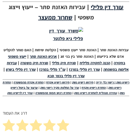
עורך דין פלילי
| עבירות האזנת סתר – ייעוץ וייצוג
משפטי |
שחרור ממעצר
עבירות האזנת סתר | האזנת סתר ייעוץ משפטי | הקלטת שיחות | האם מותר להקליט
אדם שלא בידיעתו | האזנת סתר בין בני זוג |
ארכיון האזנת סתר
|
ייעוץ משפטי
בחקירה
|
הכנה לחקירה פלילית
|
סגירת תיק פלילי
|
סגירת תיק משטרה
|
עבירות
אלימות במשפחה
|
עורך דין פלילי במרכז
|
עו”ד פלילי במרכז
|
עורך דין פלילי בשרון
|
עורך דין פלילי בכפר סבא
רישיון נשק | רישוי כלי ירייה
|
חידוש רישיון נשק
|
חידוש רישיון אקדח
|
החזרת אקדח מהמשטרה
|
החזרת
רישיון נשק
|
החזרת רישיון אקדח
|
ערר על החלטת פקיד רישוי נשק
|
ערעור על ביטול רישיון
נשק
|
עתירה מנהלית להחזרת רישיון נשק
|
החזרת רכוש תפוס מהמשטרה
|
עורך דין לרישיון נשק
דרג את העמוד