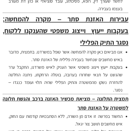
לחשד שעורך דין, רופא, פסיכולוג, עובד סוציאלי או כהן דת מעורב
בעצמו בעבירה.
עבירות האזנת סתר – מקרה להמחשה;
בעקבות ייעוץ וייצוג משפטי שהענקנו ללקוח,
נסגר התיק הפלילי
אנו מביאים כאן מקרה להמחשה אשר טופל במשרדנו. בתמצית, מדובר
באיש מחשבים שנחשד בעבירה פלילית של האזנת סתר.
בעקבות ייעוץ וייצוג משפטי אשר העניק לאיש משרדנו, התקבל ערר
שהגשנו על תנאי שחרורו בערובה, בוטלה הרחקתו, ניתנה החלטה
להחזרת נשקו מהמשטרה והתיק הפלילי שהיה תלוי ועומד כנגדו –
נסגר.
תמצית התלונה – מציאת מכשיר האזנה ברכב והגשת תלונה
למשטרה על האזנת סתר
החשוד בפרשה זו אדם מן השורה, ללא הסתבכויות קודמות עם החוק,
איש מחשבים תושב צור יגאל.