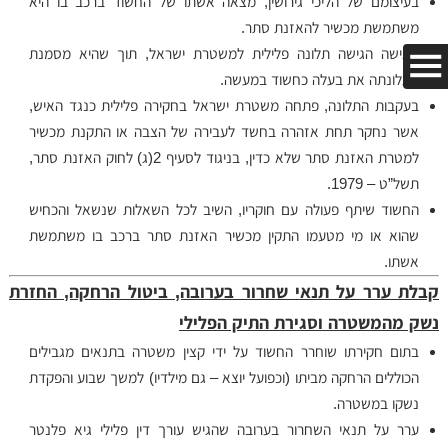
בעיצומם של הליכי גירושין, מצאה אשתו של החשוד ברכב בו היא
משתמשת מכשיר להאזנת סתר.
האישה הגישה תלונה פלילית למשטרת ישראל, תוך שהיא מסמנת
בתלונתה את בעלה כחשוד במעשה.
בעקבות התלונה, פתחה משטרת ישראל בחקירה פלילית כנגד האיש,
אשר נחקר תחת אזהרה בחשד לעבירה של הצבה או התקנת מכשיר
למטרת האזנת סתר שלא כדין, בניגוד לסעיף 2(ג) לחוק האזנת סתר,
תשל”ט – 1979.
החשוד שיתף פעולה עם חוקריו, השיב לכל השאלות שנשאל והכחיש
שהוא או מי מטעמו התקין מכשיר האזנת סתר ברכב בו משתמשת
אשתו.
קבלת ערר על תנאי שחרור בערובה, ביטול הרחקה, החזרת
נשק מהמשטרה וסגירת התיק הפלילי
בתום חקירתו שוחרר החשוד על ידי קצין משטרה בתנאים מגבילים
הכוללים הרחקה מביתו (וכפועל יוצא – גם מילדיו) למשך שבוע והפקדת
נשקו במשטרה.
ערר על תנאי השחרור בערובה שהגיש עורך דין פלילי גיא פלנטר