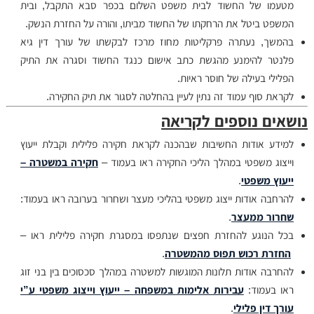
מטעמו של החשוד לבית משפט השלום בכפר סבא התקבל, ובית
המשפט ביטל את הרחקתו של החשוד מביתו, והורה על החזרת הנשק.
בהמשך, נעתרה פרקליטות מחוז מרכז לבקשתו של עורך דין גיא
פלנטר להימנע מהגשת כתב אישום כנגד החשוד וסגרה את התיק
הפלילי בעילה של חוסר ראיות.
לקראת סוף עמוד זה נתין לעיין בהחלטה לסגור את תיק החקירה.
נושאים נוספים לקריאה
למידע אודות החשיבות שבהכנה לקראת חקירה פלילית וקבלת ייעוץ
וייצוג משפטי במהלך הליכי החקירה ראו בעמוד –
חקירה במשטרה –
ייעוץ משפטי
.
להרחבה אודות ייצוג משפטי בהליכי מעצר ושחרור בערובה ראו בעמוד:
שחרור ממעצר
.
בכל הנוגע להחזרת חפצים שנתפסו במסגרת חקירה פלילית ראו –
החזרת רכוש תפוס מהמשטרה
.
להחרבה אודות תלונות המוגשות למשטרה במהלך סכסוכים בין בני זוג
ראו בעמוד:
עבירות אלימות במשפחה – ייעוץ וייצוג משפטי ע”י
עורך דין פלילי
.