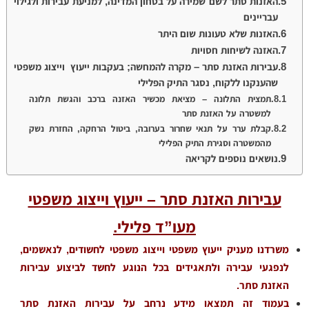
האזנות סתר לשם שמירה על בטחון המדינה, למניעת עבירות ולגילוי
עבריינים
האזנות שלא טעונות שום היתר
האזנה לשיחות חסויות
עבירות האזנת סתר – מקרה להמחשה; בעקבות ייעוץ וייצוג משפטי
שהענקנו ללקוח, נסגר התיק הפלילי
תמצית התלונה – מציאת מכשיר האזנה ברכב והגשת תלונה
למשטרה על האזנת סתר
קבלת ערר על תנאי שחרור בערובה, ביטול הרחקה, החזרת נשק
מהמשטרה וסגירת התיק הפלילי
נושאים נוספים לקריאה
עבירות האזנת סתר – ייעוץ וייצוג משפטי
מעו”ד פלילי.
משרדנו מעניק ייעוץ משפטי וייצוג משפטי
לחשודים, לנאשמים,
לנפגעי עבירה ולתאגידים
בכל הנוגע לחשד לביצוע עבירות
האזנת סתר.
בעמוד זה תמצאו מידע נרחב על עבירות האזנת סתר