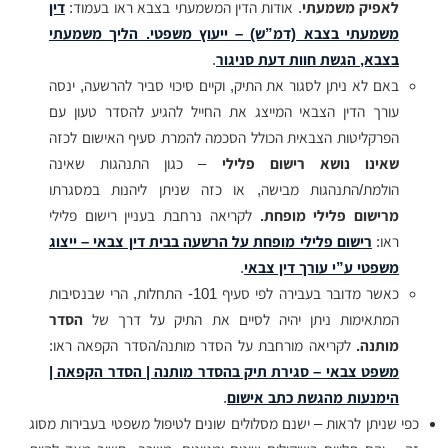
לאפיק משמעתי
. אודות הדין המשמעתי בצבא ראו בעמוד:
דין
משמעתי בצבא (דמ”ש) – ייעוץ משפטי. הליך משמעתי
בצבא, הגשת חוות דעת סניגור
.
באם לא ניתן לסגור את התיק, וקיים סיכוי סביר להרשעה, ינסה
עורך הדין הצבאי המייצג את החייל להגיע להסדר טעון עם
הפרקליטות הצבאית הכולל הסכמה להמרת סעיף האישום לכזה
שאינו נושא רישום פלילי
– כגון התנהגות שאינה
הולמת/התנהגות מבישה, או כזה שניתן ליהנות במסגרתו
מרישום פלילי מופחת.
לקריאה נרחבת בעניין רישום פלילי
ראו:
רישום פלילי מופחת על הרשעה בבית דין צבאי – ייצוג
משפטי ע”י עורך דין צבאי
.
כאשר מדובר בעבירה לפי סעיף 101- התחלות, הרי שבנסיבות
המתאימות ניתן יהיה לסיים את התיק על דרך של
הסדר
מותנה.
לקריאה מורחבת על הסדר מותנה/הסדר הקפאה ראו:
משפט צבאי – סגירת תיק בהסדר מותנה | הסדר הקפאה |
הימנעות מהגשת כתב אישום
.
כפי שניתן לראות – ישנם מסלולים שונים לטיפול משפטי בעבירות מסוג