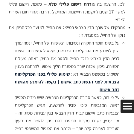
ולכן, הרשעה בה
גוררת רישום פלילי מלא
– כלומר, רישום פלילי
למשך 17 שנים (תקופת התיישנות והמחיקה), הרבה אחרי תום השירות
הצבאי.
מתפקידו של עורך הדין הצבאי המייצג את החייל למזער ככל הניתן את
נזקיו של החייל. במסגרת זו:
על בסיס חומר החקירה ונסיבותיו האישיות של החייל, ינסה עורך
הדין לשכנע את הפרקליטות הצבאית, שלא להגיש כתב אישום
לבית הדין הצבאי כנגד החייל ולסגור את התיק באחת מעילות
הסגירה. ניסיון שכזה יערך במסגרת הליך שימוע. להרחבה בעניין
השימוע במשפט הצבאי ראו:
שימוע פלילי בפני הפרקליטות
הצבאית לפני הגשת כתב אישום | בקשה להימנע מהגשת
כתב אישום
.
על פי רוב, כאשר סבורה הפרקליטות הצבאית שיש בידיה מספיק
ראיות המגבשות סיכוי סביר להרשעה, תגיש הפרקליטות
הצבאית כתב אישום לבית הדין הצבאי בגין עבירות מסוג זה –
אך עדיין, ישנם מקרים חריגים בהם ניתן להמיר את סעיף
העבירה לעבירה קלה יותר – ולנתב את הטיפול המשפטי בחייל