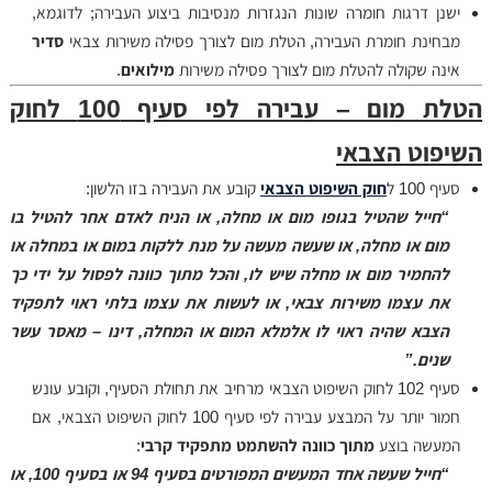
ישנן דרגות חומרה שונות הנגזרות מנסיבות ביצוע העבירה; לדוגמא,
מבחינת חומרת העבירה, הטלת מום לצורך פסילה משירות צבאי
סדיר
אינה שקולה להטלת מום לצורך פסילה משירות
מילואים
.
הטלת מום – עבירה לפי סעיף 100 לחוק
השיפוט הצבאי
סעיף 100 ל
חוק השיפוט הצבאי
קובע את העבירה בזו הלשון:
“חייל שהטיל בגופו מום או מחלה, או הניח לאדם אחר להטיל בו
מום או מחלה, או שעשה מעשה על מנת ללקות במום או במחלה או
להחמיר מום או מחלה שיש לו, והכל מתוך כוונה לפסול על ידי כך
את עצמו משירות צבאי, או לעשות את עצמו בלתי ראוי לתפקיד
הצבא שהיה ראוי לו אלמלא המום או המחלה, דינו – מאסר עשר
שנים.”
סעיף 102 לחוק השיפוט הצבאי מרחיב את תחולת הסעיף, וקובע עונש
חמור יותר על המבצע עבירה לפי סעיף 100 לחוק השיפוט הצבאי, אם
המעשה בוצע
מתוך כוונה להשתמט מתפקיד קרבי
:
“חייל שעשה אחד המעשים המפורטים בסעיף 94 או בסעיף 100, או