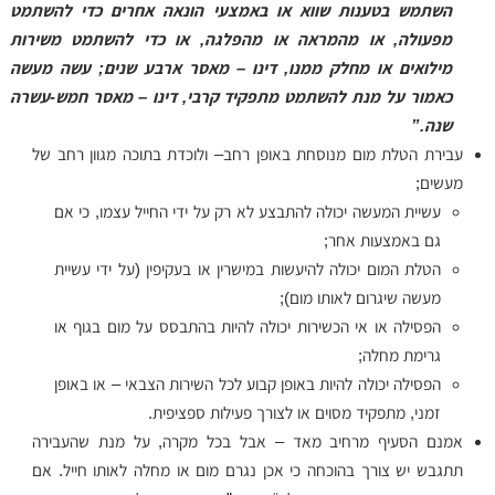
השתמש בטענות שווא או באמצעי הונאה אחרים כדי להשתמט
מפעולה, או מהמראה או מהפלגה, או כדי להשתמט משירות
מילואים או מחלק ממנו, דינו – מאסר ארבע שנים; עשה מעשה
כאמור על מנת להשתמט מתפקיד קרבי, דינו – מאסר חמש-עשרה
שנה.”
עבירת הטלת מום מנוסחת באופן רחב– ולוכדת בתוכה מגוון רחב של
מעשים;
עשיית המעשה יכולה להתבצע לא רק על ידי החייל עצמו, כי אם
גם באמצעות אחר;
הטלת המום יכולה להיעשות במישרין או בעקיפין (על ידי עשיית
מעשה שיגרום לאותו מום);
הפסילה או אי הכשירות יכולה להיות בהתבסס על מום בגוף או
גרימת מחלה;
הפסילה יכולה להיות באופן קבוע לכל השירות הצבאי – או באופן
זמני, מתפקיד מסוים או לצורך פעילות ספציפית.
אמנם הסעיף מרחיב מאד – אבל בכל מקרה, על מנת שהעבירה
תתגבש יש צורך בהוכחה כי אכן נגרם מום או מחלה לאותו חייל. אם