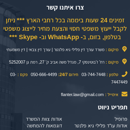
צרו איתנו קשר
זמינים 24 שעות ביממה בכל רחבי הארץ *** ניתן
לקבל ייעוץ משפטי חסוי והצעת מחיר לייצוג משפטי
בטלפון, בזום, ב- WhatsApp וב- Skype ***
מיקום :
משרד עורך דין פלילי גיא פלנטר | עורך דין צבאי | דין משמעתי
מיקום :
רח' ז'בוטינסקי 7, מגדל משה אביב ק' 27, רמת גן 5252007
טלפון :
03-744-7448
חירום 24/7:
050-666-4499
פקס :
03-
7447449
אימייל :
flanter.law@gmail.com
תפריט ניווט
פרופיל
אודות צוות המשרד
אודות עו”ד פלילי גיא פלנטר
דוגמאות להמחשה