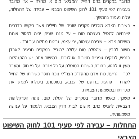
מדובר במקרים בהם החייל “המציא” מום או מחלה – אזי מדובר
בעבירה לפי סעיף 101 לחוק השיפוט הצבאי – עבירה של התחלות,
עליה נעמוד בהמשך.
בשירות הצבא מוכרים מקרים שונים של חיילים אשר ביקשו בדרכים
יצירתיות להטיל בעצמם מום – על מנת שניתן יהיה לפסול אותם
משירות צבאי – שבירת עצמות, ירי עצמי, גרימת מחלות עור וכד’.
חשוב להבין – שהטלת מום עלולה להוביל במקרים חריגים לאבדן
בנפש, לנזקים גופניים חמורים או לנכות. במישור אחר, יש בהתנהלות
מעין זו לפגוע בחובת השירות המוטלת על כל אזרח על פי חוק; ומעבר
לכך – גריעת כוח אדם מהסד”כ הצה”לי נוכח חוסר כשירותו של החייל
לשרת – פוגעת בחוסנו של הצבא, במוכנותו, ביכולתו לממש את
מטרותיו ובמשמעת הצבאית.
משכך, כאשר מדובר במקרים של הטלת מום, נוטה הפרקליטות
הצבאית להגיש כתב אישום לבית הדין הצבאי, ולעמוד על ענישה
משמעותית.
התחלות – עבירה לפי סעיף 101 לחוק השיפוט
הצבאי