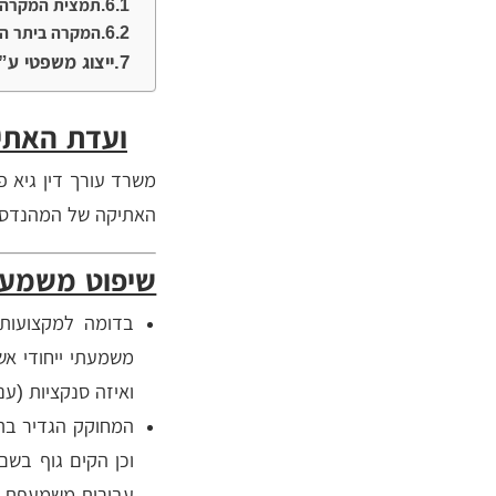
תמצית המקרה
העברה זמנית לתפקיד אחרת
והגשת חוות דעת סניגור בהליך דין
המקרה ביתר ה
משמעתי (דמ”ש)
ייצוג משפטי ע”
אנשי שב”כ והמוסד למודיעין
ולתפקידים מיוחדים – ייצוג בהליכים
ועדת האתיק
משמעתיים
משרד עורך דין גיא 
סטודנטים – ייצוג בהליכים
האתיקה של המהנדסים
משמעתיים במוסדות להשכלה
גבוהה
שיפוט משמעת
בירור בפני וועדה פריטטית
משמעתית – ייעוץ וייצוג משפטי
בדומה למקצועות 
משמעתי ייחודי א
חנינה בדין משמעתי | עבירות
משמעת – בקשת חנינה משמעתית
ואיזה סנקציות (ע
לנשיא המדינה
המחוקק הגדיר בת
וכן הקים גוף בש
עבירות משמעףת ו