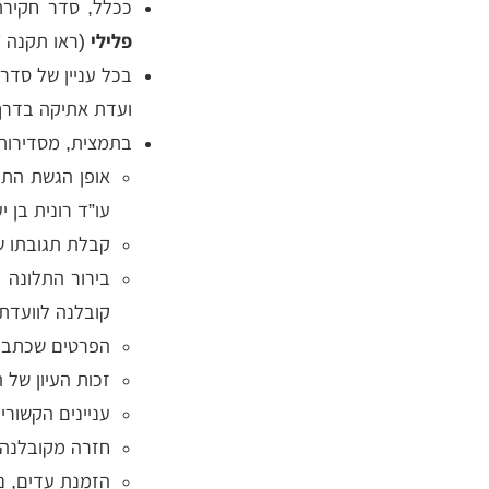
ככלל, סדר חקירת
פלילי
(ראו תקנה 27).
בכל עניין של סדרי
ועדת אתיקה בדרך ה
בתמצית, מסדירות 
אופן הגשת התל
עו”ד רונית בן י
קבלת תגובתו ש
בירור התלונה 
קובלנה לוועדת
הפרטים שכתב ה
זכות העיון של 
עניינים הקשורים
חזרה מקובלנה א
הזמנת עדים, ני