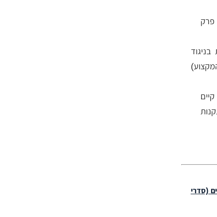
 פרק
בניגוד
מקצוע)
יים
או אדריכל אחר, בהתאם לתקנה 12 לתקנות
ם (סדרי