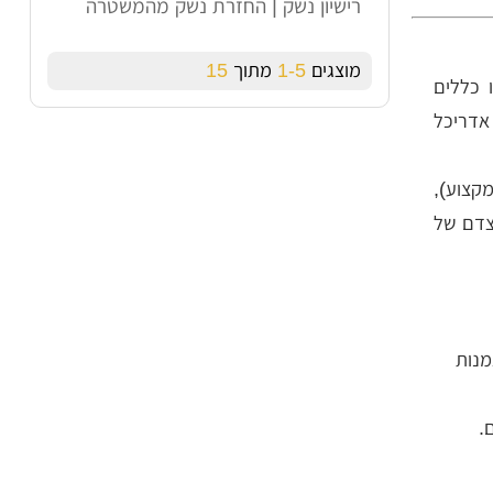
רישיון נשק | החזרת נשק מהמשטרה
מוצגים
1-5
מתוך
15
ים והאדריכלים, תשי”ח – 1958 נקבעו כללים
אדריכל
קצוע),
מצדם של
מנות
.