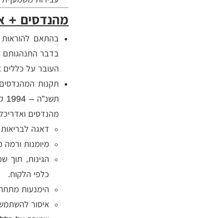
מהנדסים + א
בדבר התנהגותם ש
העובר על כללים א
תקנות המהנדסים 
תש
מהנדסים ואדריכלי
דאגה לבריאות ה
מיומנות ורמה מ
הגינות, תוך ש
כלפי הלקוח.
הימנעות מתחרו
איסור להשתמש 