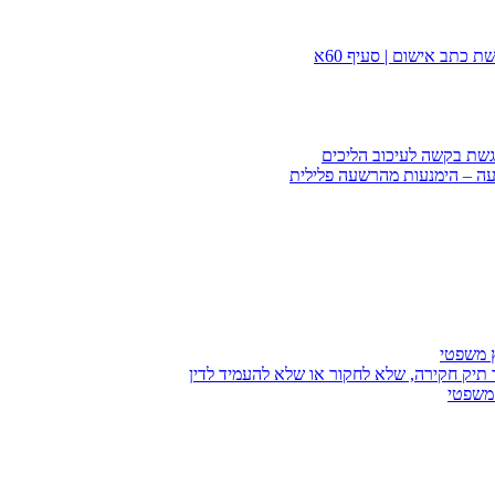
 כתב אישום | סעיף 60א
הגשת בקשה לעיכוב הליכים
עה – הימנעות מהרשעה פלילית
ץ משפטי
 תיק חקירה, שלא לחקור או שלא להעמיד לדין
 משפטי