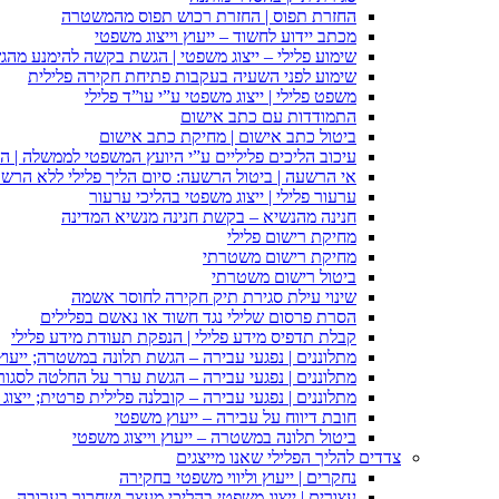
החזרת תפוס | החזרת רכוש תפוס מהמשטרה
מכתב יידוע לחשוד – ייעוץ וייצוג משפטי
שימוע פלילי – ייצוג משפטי | הגשת בקשה להימנע מהגשת
שימוע לפני השעיה בעקבות פתיחת חקירה פלילית
משפט פלילי | ייצוג משפטי ע”י עו”ד פלילי
התמודדות עם כתב אישום
ביטול כתב אישום | מחיקת כתב אישום
עיכוב הליכים פליליים ע”י היועץ המשפטי לממשלה | 
אי הרשעה | ביטול הרשעה: סיום הליך פלילי ללא הרש
ערעור פלילי | ייצוג משפטי בהליכי ערעור
חנינה מהנשיא – בקשת חנינה מנשיא המדינה
מחיקת רישום פלילי
מחיקת רישום משטרתי
ביטול רישום משטרתי
שינוי עילת סגירת תיק חקירה לחוסר אשמה
הסרת פרסום שלילי נגד חשוד או נאשם בפלילים
קבלת תדפיס מידע פלילי | הנפקת תעודת מידע פלילי
מתלוננים | נפגעי עבירה – הגשת תלונה במשטרה; ייעו
מתלוננים | נפגעי עבירה – הגשת ערר על החלטה לסגור
מתלוננים | נפגעי עבירה – קובלנה פלילית פרטית; ייצוג
חובת דיווח על עבירה – ייעוץ משפטי
ביטול תלונה במשטרה – ייעוץ וייצוג משפטי
צדדים להליך הפלילי שאנו מייצגים
נחקרים | ייעוץ וליווי משפטי בחקירה
עצורים | ייצוג משפטי בהליכי מעצר ושחרור בערובה