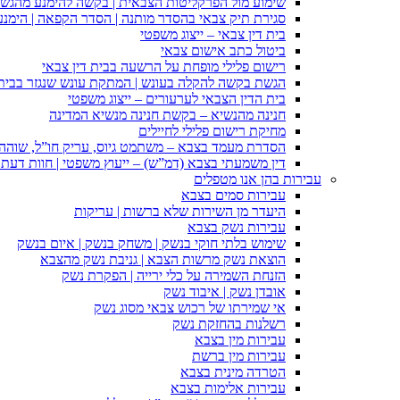
שימוע מול הפרקליטות הצבאית | בקשה להימנע מהגש
סגירת תיק צבאי בהסדר מותנה | הסדר הקפאה | הימנ
בית דין צבאי – ייצוג משפטי
ביטול כתב אישום צבאי
רישום פלילי מופחת על הרשעה בבית דין צבאי
הגשת בקשה להקלה בעונש | המתקת עונש שנגזר בבית 
בית הדין הצבאי לערעורים – ייצוג משפטי
חנינה מהנשיא – בקשת חנינה מנשיא המדינה
מחיקת רישום פלילי לחיילים
הסדרת מעמד בצבא – משתמט גיוס, עריק חו”ל, שוהה ב
דין משמעתי בצבא (דמ”ש) – ייעוץ משפטי | חוות דעת ס
עבירות בהן אנו מטפלים
עבירות סמים בצבא
היעדר מן השירות שלא ברשות | עריקות
עבירות נשק בצבא
שימוש בלתי חוקי בנשק | משחק בנשק | איום בנשק
הוצאת נשק מרשות הצבא | גניבת נשק מהצבא
הזנחת השמירה על כלי ירייה | הפקרת נשק
אובדן נשק | איבוד נשק
אי שמירתו של רכוש צבאי מסוג נשק
רשלנות בהחזקת נשק
עבירות מין בצבא
עבירות מין ברשת
הטרדה מינית בצבא
עבירות אלימות בצבא