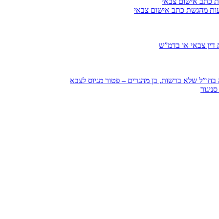
ת כתב אישום צבאי
עות מהגשת כתב אישום צבאי
דין צבאי או בדמ”ש
חו”ל שלא ברשות, בן מהגרים – פטור מגיוס לצבא
ניגור