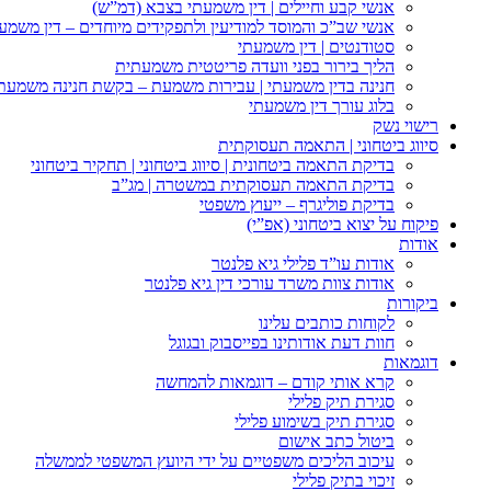
אנשי קבע וחיילים | דין משמעתי בצבא (דמ”ש)
אנשי שב”כ והמוסד למודיעין ולתפקידים מיוחדים – דין משמע
סטודנטים | דין משמעתי
הליך בירור בפני וועדה פריטטית משמעתית
חנינה בדין משמעתי | עבירות משמעת – בקשת חנינה משמעת
בלוג עורך דין משמעתי
רישוי נשק
סיווג ביטחוני | התאמה תעסוקתית
בדיקת התאמה ביטחונית | סיווג ביטחוני | תחקיר ביטחוני
בדיקת התאמה תעסוקתית במשטרה | מג”ב
בדיקת פוליגרף – ייעוץ משפטי
פיקוח על יצוא ביטחוני (אפ”י)
אודות
אודות עו”ד פלילי גיא פלנטר
אודות צוות משרד עורכי דין גיא פלנטר
ביקורות
לקוחות כותבים עלינו
חוות דעת אודותינו בפייסבוק ובגוגל
דוגמאות
קרא אותי קודם – דוגמאות להמחשה
סגירת תיק פלילי
סגירת תיק בשימוע פלילי
ביטול כתב אישום
עיכוב הליכים משפטיים על ידי היועץ המשפטי לממשלה
זיכוי בתיק פלילי