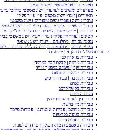
נאשמים | ייצוג משפטי במשפט פלילי
מערערים ומשיבים לערעור | ייצוג משפטי בהליכי ערעור
תאגידים | ייעוץ וייצוג משפטי ע”י עו”ד פלילי
עובדי מדינה ועובדי גופים ציבוריים | ייצוג משפטי
עובדי הרשויות המקומיות, עובדי עירייה | ייצוג משפטי
שוטרים | ייעוץ משפטי לשוטרים בחקירת מח”ש, ייצוג
קטינים | עורך דין פלילי נוער – ייעוץ וייצוג משפטי בב
נפגעי עבירה | מתלוננים – ייעוץ וייצוג משפטי
נפגעי עבירה | מתלוננים – קובלנה פלילית פרטית – ייצו
עבירות פליליות בהן אנו מטפלים
עבירות צווארון לבן
עבירות מרמה | קבלת דבר במרמה
עבירות זיוף | שימוש במסמך מזויף
עבירות הונאה | התחזות
עבירות גניבה | עבירות רכוש
עבירות סמים
עבירות בקשר לרכב
הטרדה מינית
עורך דין לענייני עבירות מין
עבירות מין ברשת
עבירות מחשב | עבירות אינטרנט | עבירות סייבר
עבירות פגיעה בפרטיות
עבירות האזנת סתר
הטרדה באמצעות מתקן בזק | הטרדה טלפונית