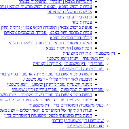
התעללות בצבא | “זובור” | התעללות בעצור
עבירות רכוש בצבא | הוצאת רכוש מרשות הצבא | גניבה
אי שמירתו של רכוש צבאי
גניבה בידי עובד ציבור
עבירות ביזה
פגיעה ברכוש צבאי | השמדת רכוש צבאי | גרימת היזק ב
עבירות מרמה וזיוף בצבא | עבירה במסמכים צבאיים
קבלת דבר במרמה בצבא
תאונות אימונים בצבא | גרם מוות ברשלנות בצבא
הטלת מום | התחלות בצבא
דין משמעתי | אתיקה מקצועית
דין משמעתי – ייעוץ וייצוג משפטי
עורכי דין | דין משמעתי | אתיקה מקצועית
עובדי מדינה | דין משמעתי
הגשת כתב אישום נגד עובד מדינה או עובד בגוף ציבורי
תובענה לאחר הליך פלילי – ייצוג משפטי.
מניעת השעיית עובד מדינה | שימוע – ייצוג משפטי
עובדי הרשויות המקומיות | עובדי עירייה | דין משמעתי
הגשת כתב אישום נגד עובד רשות מקומית – ייצוג משפ
מניעת השעיית עובדי הרשויות המקומיות | שימוע – ייצ
בעלי מקצועות המוסדרים בדין | דין משמעתי
ועדת האתיקה של המהנדסים והאדריכלים – ייצוג משפט
חנינה בדין משמעתי לבעלי מקצועות המוסדרים בדין
שוטרים | דין משמעתי (ביד”ם)
סוהרים | דין משמעתי