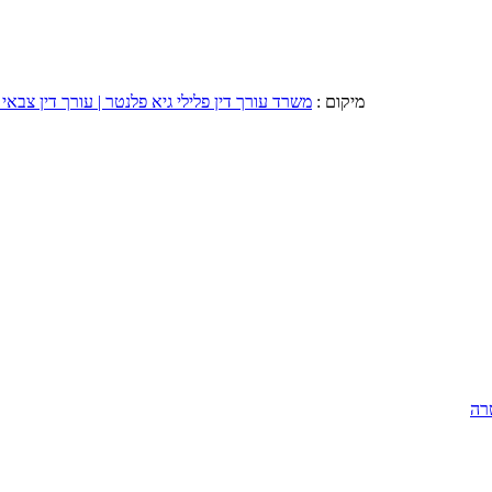
מיקום :
משרד עורך דין פלילי גיא פלנטר | עורך דין צבאי 
רה