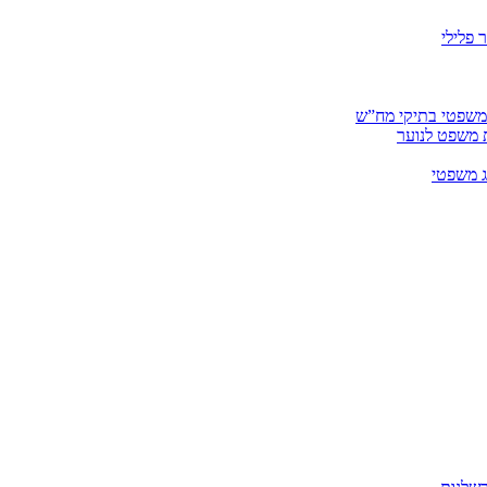
 פלילי
 משפטי בתיקי מח”ש
ית משפט לנוער
ג משפטי