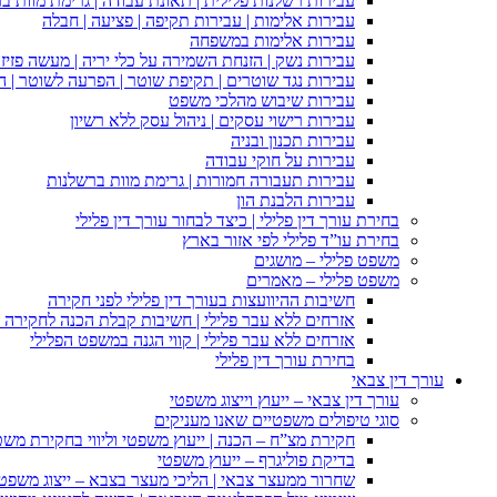
עבירות רשלנות פלילית | תאונת עבודה | גרימת מוות ב
עבירות אלימות | עבירות תקיפה | פציעה | חבלה
עבירות אלימות במשפחה
עבירות נשק | הזנחת השמירה על כלי יריה | מעשה פזיז
עבירות נגד שוטרים | תקיפת שוטר | הפרעה לשוטר | ה
עבירות שיבוש מהלכי משפט
עבירות רישוי עסקים | ניהול עסק ללא רשיון
עבירות תכנון ובניה
עבירות על חוקי עבודה
עבירות תעבורה חמורות | גרימת מוות ברשלנות
עבירות הלבנת הון
בחירת עורך דין פלילי | כיצד לבחור עורך דין פלילי
בחירת עו”ד פלילי לפי אזור בארץ
משפט פלילי – מושגים
משפט פלילי – מאמרים
חשיבות ההיוועצות בעורך דין פלילי לפני חקירה
אזרחים ללא עבר פלילי | חשיבות קבלת הכנה לחקירה פ
אזרחים ללא עבר פלילי | קווי הגנה במשפט הפלילי
בחירת עורך דין פלילי
עורך דין צבאי
עורך דין צבאי – ייעוץ וייצוג משפטי
סוגי טיפולים משפטיים שאנו מעניקים
חקירת מצ”ח – הכנה | ייעוץ משפטי וליווי בחקירת מש
בדיקת פוליגרף – ייעוץ משפטי
שחרור ממעצר צבאי | הליכי מעצר בצבא – ייצוג משפט