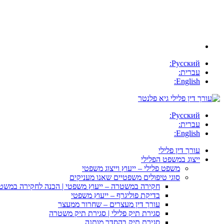
Русский:
עברית:
English:
Русский:
עברית:
English:
עורך דין פלילי
ייצוג במשפט הפלילי
משפט פלילי – ייעוץ וייצוג משפטי
סוגי טיפולים משפטיים שאנו מעניקים
חקירה במשטרה – ייעוץ משפטי | הכנה לחקירה במשט
בדיקת פוליגרף – ייעוץ משפטי
עורך דין מעצרים – שחרור ממעצר
סגירת תיק פלילי | סגירת תיק משטרה
סגירת תיק בהסדר מותנה