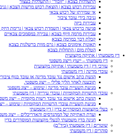
התעללות בצבא | “זובור” | התעללות בעצור
עבירות רכוש בצבא | הוצאת רכוש מרשות הצבא | גניבה
אי שמירתו של רכוש צבאי
גניבה בידי עובד ציבור
עבירות ביזה
פגיעה ברכוש צבאי | השמדת רכוש צבאי | גרימת היזק ב
עבירות מרמה וזיוף בצבא | עבירה במסמכים צבאיים
קבלת דבר במרמה בצבא
תאונות אימונים בצבא | גרם מוות ברשלנות בצבא
הטלת מום | התחלות בצבא
דין משמעתי | אתיקה מקצועית
דין משמעתי – ייעוץ וייצוג משפטי
עורכי דין | דין משמעתי | אתיקה מקצועית
עובדי מדינה | דין משמעתי
הגשת כתב אישום נגד עובד מדינה או עובד בגוף ציבורי
תובענה לאחר הליך פלילי – ייצוג משפטי.
מניעת השעיית עובד מדינה | שימוע – ייצוג משפטי
עובדי הרשויות המקומיות | עובדי עירייה | דין משמעתי
הגשת כתב אישום נגד עובד רשות מקומית – ייצוג משפ
מניעת השעיית עובדי הרשויות המקומיות | שימוע – ייצ
בעלי מקצועות המוסדרים בדין | דין משמעתי
ועדת האתיקה של המהנדסים והאדריכלים – ייצוג משפט
חנינה בדין משמעתי לבעלי מקצועות המוסדרים בדין
שוטרים | דין משמעתי (ביד”ם)
סוהרים | דין משמעתי