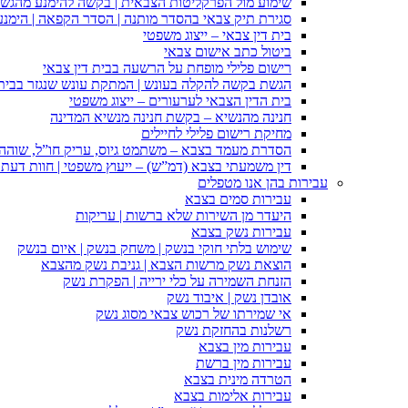
שימוע מול הפרקליטות הצבאית | בקשה להימנע מהגש
סגירת תיק צבאי בהסדר מותנה | הסדר הקפאה | הימנ
בית דין צבאי – ייצוג משפטי
ביטול כתב אישום צבאי
רישום פלילי מופחת על הרשעה בבית דין צבאי
הגשת בקשה להקלה בעונש | המתקת עונש שנגזר בבית 
בית הדין הצבאי לערעורים – ייצוג משפטי
חנינה מהנשיא – בקשת חנינה מנשיא המדינה
מחיקת רישום פלילי לחיילים
הסדרת מעמד בצבא – משתמט גיוס, עריק חו”ל, שוהה ב
דין משמעתי בצבא (דמ”ש) – ייעוץ משפטי | חוות דעת ס
עבירות בהן אנו מטפלים
עבירות סמים בצבא
היעדר מן השירות שלא ברשות | עריקות
עבירות נשק בצבא
שימוש בלתי חוקי בנשק | משחק בנשק | איום בנשק
הוצאת נשק מרשות הצבא | גניבת נשק מהצבא
הזנחת השמירה על כלי ירייה | הפקרת נשק
אובדן נשק | איבוד נשק
אי שמירתו של רכוש צבאי מסוג נשק
רשלנות בהחזקת נשק
עבירות מין בצבא
עבירות מין ברשת
הטרדה מינית בצבא
עבירות אלימות בצבא