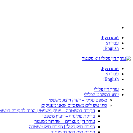
Русский:
עברית:
English:
Русский:
עברית:
English:
עורך דין פלילי
ייצוג במשפט הפלילי
משפט פלילי – ייעוץ וייצוג משפטי
סוגי טיפולים משפטיים שאנו מעניקים
חקירה במשטרה – ייעוץ משפטי | הכנה לחקירה במשט
בדיקת פוליגרף – ייעוץ משפטי
עורך דין מעצרים – שחרור ממעצר
סגירת תיק פלילי | סגירת תיק משטרה
סגירת תיק בהסדר מותנה