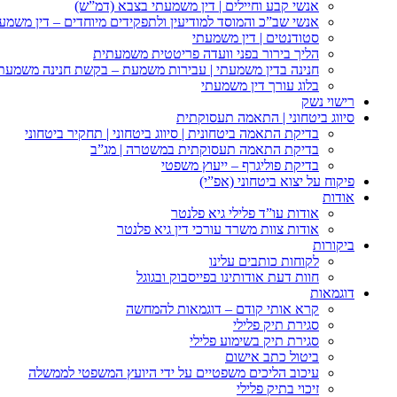
אנשי קבע וחיילים | דין משמעתי בצבא (דמ”ש)
אנשי שב”כ והמוסד למודיעין ולתפקידים מיוחדים – דין משמע
סטודנטים | דין משמעתי
הליך בירור בפני וועדה פריטטית משמעתית
חנינה בדין משמעתי | עבירות משמעת – בקשת חנינה משמעת
בלוג עורך דין משמעתי
רישוי נשק
סיווג ביטחוני | התאמה תעסוקתית
בדיקת התאמה ביטחונית | סיווג ביטחוני | תחקיר ביטחוני
בדיקת התאמה תעסוקתית במשטרה | מג”ב
בדיקת פוליגרף – ייעוץ משפטי
פיקוח על יצוא ביטחוני (אפ”י)
אודות
אודות עו”ד פלילי גיא פלנטר
אודות צוות משרד עורכי דין גיא פלנטר
ביקורות
לקוחות כותבים עלינו
חוות דעת אודותינו בפייסבוק ובגוגל
דוגמאות
קרא אותי קודם – דוגמאות להמחשה
סגירת תיק פלילי
סגירת תיק בשימוע פלילי
ביטול כתב אישום
עיכוב הליכים משפטיים על ידי היועץ המשפטי לממשלה
זיכוי בתיק פלילי