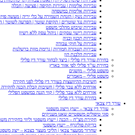
עבירות רשלנות פלילית | תאונת עבודה | גרימת מוות ב
עבירות אלימות | עבירות תקיפה | פציעה | חבלה
עבירות אלימות במשפחה
עבירות נשק | הזנחת השמירה על כלי יריה | מעשה פזיז
עבירות נגד שוטרים | תקיפת שוטר | הפרעה לשוטר | ה
עבירות שיבוש מהלכי משפט
עבירות רישוי עסקים | ניהול עסק ללא רשיון
עבירות תכנון ובניה
עבירות על חוקי עבודה
עבירות תעבורה חמורות | גרימת מוות ברשלנות
עבירות הלבנת הון
בחירת עורך דין פלילי | כיצד לבחור עורך דין פלילי
בחירת עו”ד פלילי לפי אזור בארץ
משפט פלילי – מושגים
משפט פלילי – מאמרים
חשיבות ההיוועצות בעורך דין פלילי לפני חקירה
אזרחים ללא עבר פלילי | חשיבות קבלת הכנה לחקירה פ
אזרחים ללא עבר פלילי | קווי הגנה במשפט הפלילי
בחירת עורך דין פלילי
עורך דין צבאי
עורך דין צבאי – ייעוץ וייצוג משפטי
סוגי טיפולים משפטיים שאנו מעניקים
חקירת מצ”ח – הכנה | ייעוץ משפטי וליווי בחקירת מש
בדיקת פוליגרף – ייעוץ משפטי
שחרור ממעצר צבאי | הליכי מעצר בצבא – ייצוג משפט