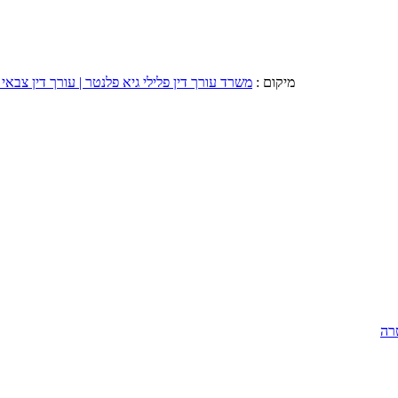
מיקום :
משרד עורך דין פלילי גיא פלנטר | עורך דין צבאי 
רה