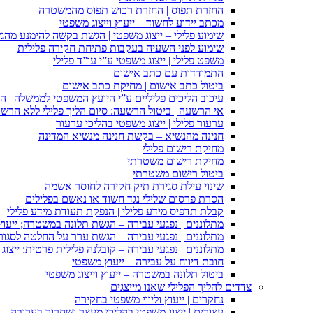
החזרת תפוס | החזרת רכוש תפוס מהמשטרה
מכתב יידוע לחשוד – ייעוץ וייצוג משפטי
שימוע פלילי – ייצוג משפטי | הגשת בקשה להימנע מהגשת
שימוע לפני השעיה בעקבות פתיחת חקירה פלילית
משפט פלילי | ייצוג משפטי ע”י עו”ד פלילי
התמודדות עם כתב אישום
ביטול כתב אישום | מחיקת כתב אישום
עיכוב הליכים פליליים ע”י היועץ המשפטי לממשלה | 
אי הרשעה | ביטול הרשעה: סיום הליך פלילי ללא הרש
ערעור פלילי | ייצוג משפטי בהליכי ערעור
חנינה מהנשיא – בקשת חנינה מנשיא המדינה
מחיקת רישום פלילי
מחיקת רישום משטרתי
ביטול רישום משטרתי
שינוי עילת סגירת תיק חקירה לחוסר אשמה
הסרת פרסום שלילי נגד חשוד או נאשם בפלילים
קבלת תדפיס מידע פלילי | הנפקת תעודת מידע פלילי
מתלוננים | נפגעי עבירה – הגשת תלונה במשטרה; ייעו
מתלוננים | נפגעי עבירה – הגשת ערר על החלטה לסגור
מתלוננים | נפגעי עבירה – קובלנה פלילית פרטית; ייצוג
חובת דיווח על עבירה – ייעוץ משפטי
ביטול תלונה במשטרה – ייעוץ וייצוג משפטי
צדדים להליך הפלילי שאנו מייצגים
נחקרים | ייעוץ וליווי משפטי בחקירה
עצורים | ייצוג משפטי בהליכי מעצר ושחרור בערובה