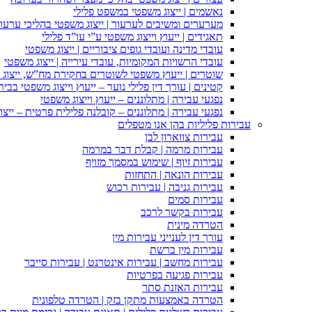
נאשמים | ייצוג משפטי במשפט פלילי
מערערים ומשיבים לערעור | ייצוג משפטי בהליכי ערעור
תאגידים | ייעוץ וייצוג משפטי ע”י עו”ד פלילי
עובדי מדינה ועובדי גופים ציבוריים | ייצוג משפטי
עובדי הרשויות המקומיות, עובדי עירייה | ייצוג משפטי
שוטרים | ייעוץ משפטי לשוטרים בחקירת מח”ש, ייצוג
קטינים | עורך דין פלילי נוער – ייעוץ וייצוג משפטי בב
נפגעי עבירה | מתלוננים – ייעוץ וייצוג משפטי
נפגעי עבירה | מתלוננים – קובלנה פלילית פרטית – ייצו
עבירות פליליות בהן אנו מטפלים
עבירות צווארון לבן
עבירות מרמה | קבלת דבר במרמה
עבירות זיוף | שימוש במסמך מזויף
עבירות הונאה | התחזות
עבירות גניבה | עבירות רכוש
עבירות סמים
עבירות בקשר לרכב
הטרדה מינית
עורך דין לענייני עבירות מין
עבירות מין ברשת
עבירות מחשב | עבירות אינטרנט | עבירות סייבר
עבירות פגיעה בפרטיות
עבירות האזנת סתר
הטרדה באמצעות מתקן בזק | הטרדה טלפונית