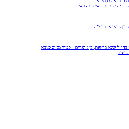
ת כתב אישום צבאי
עות מהגשת כתב אישום צבאי
דין צבאי או בדמ”ש
חו”ל שלא ברשות, בן מהגרים – פטור מגיוס לצבא
ניגור