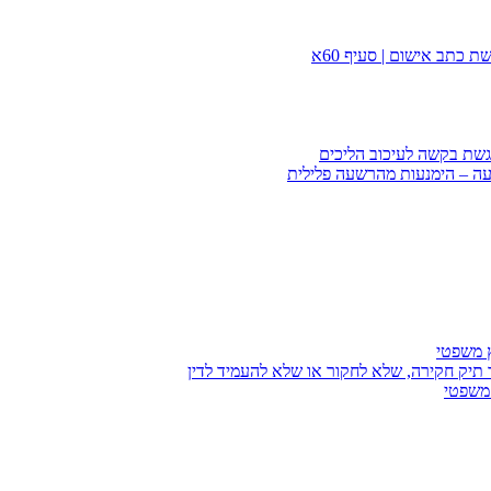
 כתב אישום | סעיף 60א
הגשת בקשה לעיכוב הליכים
עה – הימנעות מהרשעה פלילית
ץ משפטי
 תיק חקירה, שלא לחקור או שלא להעמיד לדין
 משפטי