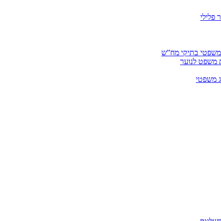
 פלילי
 משפטי בתיקי מח”ש
ית משפט לנוער
ג משפטי