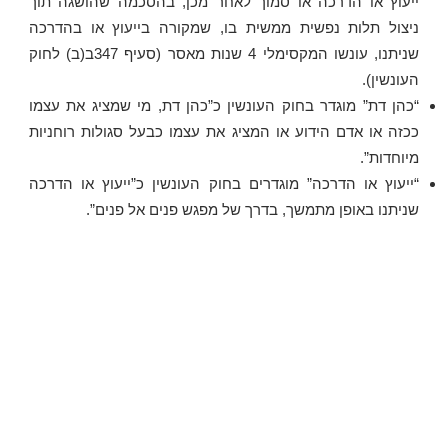
ייעוץ או הדרכה או סמוך לאחר מכן, בהסכמה שהושגה תוך
ניצול תלות נפשית ממשית בו, שמקורה בייעוץ או בהדרכה
שניתנו, עונשו המקסימלי 4 שנות מאסר (סעיף 347ב(ב) לחוק
העונשין).
“כהן דת” מוגדר בחוק העונשין כ”כהן דת, מי שמציג את עצמו
ככזה או אדם הידוע או המציג את עצמו כבעל סגולות רוחניות
מיוחדות”.
“ייעוץ או הדרכה” מוגדרים בחוק העונשין כ”ייעוץ או הדרכה
שניתנו באופן מתמשך, בדרך של מפגש פנים אל פנים”.