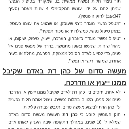
תוך ניצול תלות נפשית ממשית בו, שמקורה בטיפול הנפשי
שניתן להם על ידו, עונשו המקסימלי 4 שנות מאסר (סעיף
347א(ב) לחוק העונשין).
“מטפל נפשי” מוגדר כ”מי שעוסק, או שמציג את עצמו כעוסק,
במתן טיפול נפשי, כמשלח יד או מכוח תפקיד”.
“טיפול נפשי” מוגדר כ”אבחון, הערכה, ייעוץ, טיפול, שיקום, או
ניהול שיחות, שנעשו באופן מתמשך, בדרך של מפגש פנים אל
פנים, כדי לסייע לאדם הסובל ממצוקה, הפרעה, מחלה או בעיה
אחרת, שמקורן רגשי או נפשי”.
מעשה סדום של כהן דת באדם שקיבל
ממנו ייעוץ או הדרכה.
לא אחת, יחסים בין כהן דת לאדם שקיבל ממנו ייעוץ או הדרכה
פנים אל פנים, מלווים בתלות נפשית. ניצול אותה תלות נפשית
ע”י כהן הדת לביצוע מעשה סדום, תגבש עבירה פלילית.
חוק העונשין קובע כי
כהן דת
העושה מעשה סדום באדם
שמלאו לו 18 שנים, במהלך התקופה שבה העניק לאותו אדם