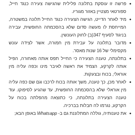
פרשה זו עוסקת בתלונה פלילית שהגישה צעירה כנגד חייל,
ספורטאי מצטיין באזור מגוריו.
מיד לאחר הדייט, הגישה הצעירה כנגד החייל תלונה במשטרה,
המייחסת לו מעשה סדום שלא בהסכמתה החופשית, עבירה
בניגוד לסעיף 347(ב) לחוק העונשין.
מדובר בתלונה על עבירת מין חמורה, אשר לצידה עונש
מקסימלי של 16 שנות מאסר.
בתלונתה, טענה הצעירה כי החייל תפס אותה מאחורה, הפיל
אותה לקרקע, הצמיד את ראשה לאיבר מינו וכפה עליה מין
אוראלי, בכוח ובצעקות.
לאחר מכן, כך טענה, משך אותה בכוח לרכבו וגם שם כפה עליה
מין אוראלי שלא בהסכמתה החופשית, עד שהגיע לסיפוקו. עוד
טענה הצעירה בתלונתה, כי כתוצאה מהפלתה בכוח על
הקרקע, נגרמו לה חבלות בברכיה.
את טענותיה, גוללה המתלוננת גם ב-
Whatsapp
באופן הבא;