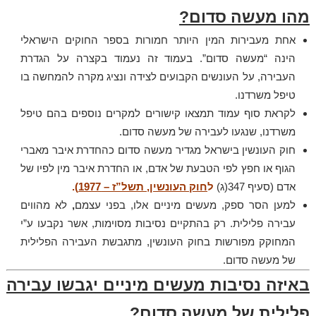
מהו מעשה סדום?
אחת מעבירות המין היותר חמורות בספר החוקים הישראלי
הינה “מעשה סדום”. בעמוד זה נעמוד בקצרה על הגדרת
העבירה, על העונשים הקבועים לצידה ונציג מקרה להמחשה בו
טיפל משרדנו.
לקראת סוף עמוד תמצאו קישורים למקרים נוספים בהם טיפל
משרדנו, שנגעו לעבירה של מעשה סדום.
חוק העונשין בישראל מגדיר מעשה סדום כהחדרת איבר מאברי
הגוף או חפץ לפי הטבעת של אדם, או החדרת איבר מין לפיו של
אדם (סעיף 347(ג)
ל
חוק העונשין, תשל”ז – 1977
).
למען הסר ספק, מעשים מיניים אלו, בפני עצמם
,
לא מהווים
עבירה פלילית. רק בהתקיים נסיבות מסוימות, אשר נקבעו ע”י
המחוקק מפורשות בחוק העונשין, מתגבשת העבירה הפלילית
של מעשה סדום.
באיזה נסיבות מעשים מיניים יגבשו עבירה
פלילית של מעשה סדום?