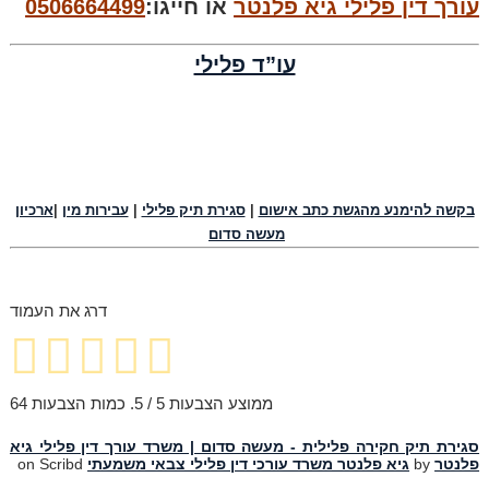
עורך דין פלילי גיא פלנטר
או חייגו:
0506664499
עו”ד פלילי
בקשה להימנע מהגשת כתב אישום
|
סגירת תיק פלילי
|
עבירות מין
|
ארכיון
מעשה סדום
דרג את העמוד
ממוצע הצבעות
5
/ 5. כמות הצבעות
64
סגירת תיק חקירה פלילית - מעשה סדום | משרד עורך דין פלילי גיא
פלנטר
by
גיא פלנטר משרד עורכי דין פלילי צבאי משמעתי
on Scribd