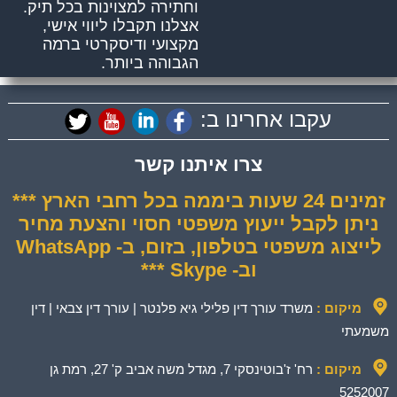
וחתירה למצוינות בכל תיק.
אצלנו תקבלו ליווי אישי,
מקצועי ודיסקרטי ברמה
הגבוהה ביותר.
עקבו אחרינו ב:
צרו איתנו קשר
זמינים 24 שעות ביממה בכל רחבי הארץ ***
ניתן לקבל ייעוץ משפטי חסוי והצעת מחיר
לייצוג משפטי בטלפון, בזום, ב- WhatsApp
וב- Skype ***
מיקום :
משרד עורך דין פלילי גיא פלנטר | עורך דין צבאי | דין
משמעתי
מיקום :
רח' ז'בוטינסקי 7, מגדל משה אביב ק' 27, רמת גן
5252007