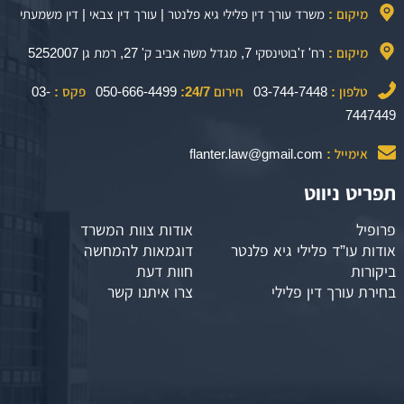
מיקום :
משרד עורך דין פלילי גיא פלנטר | עורך דין צבאי | דין משמעתי
מיקום :
רח' ז'בוטינסקי 7, מגדל משה אביב ק' 27, רמת גן 5252007
טלפון :
03-744-7448
חירום 24/7:
050-666-4499
פקס :
03-
7447449
אימייל :
flanter.law@gmail.com
תפריט ניווט
פרופיל
אודות צוות המשרד
אודות עו”ד פלילי גיא פלנטר
דוגמאות להמחשה
ביקורות
חוות דעת
בחירת עורך דין פלילי
צרו איתנו קשר