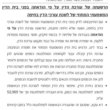
הרשעתה של עורכת הדין על פי הודאתה בפני בית הדין
המשמעתי המחוזי של לשכת עורכי הדין בחיפה
עם התייצבותה לדיון בפני בית הדין המשמעתי המחוזי של לשכת עורכי
הדין בחיפה, ושעה שלא הייתה מיוצגת, הורשעה עורכת הדין
על פי
הודאתה
בעבירות של שליחת יד בכספי פיקדון, חוסר נאמנות ומסירות
ללקוח, אי שמירת סודיות ואי שמירה על כבוד מקצוע עריכת הדין.
בגזר דינו, הדגיש בית הדין המשמעתי המחוזי את חומרת הנסיבות:
עורכת הדין קיבלה עבור לקוחותיה המתלוננות כספים שהגיעו להן
מחברת ביטוח. היא העלימה מהן את עצם קבלתם של הכספים ולאחר
שהמתלוננות קיבלו מחברת הביטוח את המידע לפיו שולמו לעורכת הדין
כספים עבורן, והן פנו אליה בדרישה לקבלם, סירבה עורכת הדין להעביר
להן את הכספים והעמידה תנאים בלתי רלוונטיים להשבת הכספים.
בטרם גזירת הדין, איפשר בית הדין המחוזי לעורכת הדין הנאשמת
להשיב למתלוננות את כספן, והיא העבירה למתלוננות סך של 53,969
ש”ח.
דא עקא, שסכום זה שהעבירה הנאשמת למתלוננות כלל בחובו קיזוזים