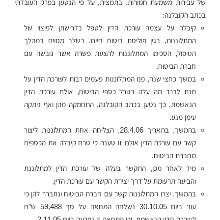
של עבירות משמעת חמורות. בתמצית, על פי הנטען בפרק העובדתי
בכתב הקובלנה:
קיבלה על עצמה עורכת הדין לטפל בדרישתן לפיצוי של
המתלוננות, בגין פוליסת ביטוח חיים. בשלב מסוים במהלך
הטיפול, הסכימו המתלוננות להצעת פשרה אשר גובשה עם
חברת הביטוח.
במשך כחצי שנה, פנו המתלוננות פעמים רבות לעורכת הדין על
מנת לברר מה עלה בגורל כספי הביטוח, אולם עורכת הדין
הנאשמת, כך נטען בכתב הקובלנה, התחמקה מהן ואף ניתקה
עימן מגע.
בהמשך, בתאריך 28.4.06, הצליחה אחת המתלוננות ליצור
קשר עם עורכת הדין אולם זו טענה כי טרם קיבלה את הכספים
מחברת הביטוח.
מיד לאחר מכן, התקשר בעלה של עורכת הדין למתלוננת
והביעה תרעומת על דרך יצירת הקשר עם עורכת הדין.
בהמשך, יצרו המתלוננות קשר עם חברת הביטוח ונתברר להן כי
עוד ביום 30.10.05 נשלחה המחאה על סך 59,488 ש”ח
לעורכת הדין הנאשמת, וכי המחאה זו נפרעה ביום 2.11.05.