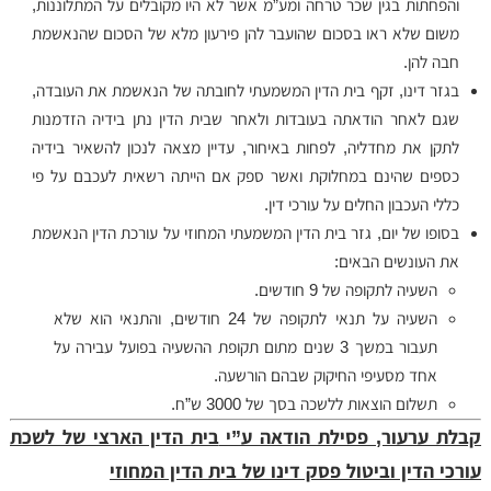
והפחתות בגין שכר טרחה ומע”מ אשר לא היו מקובלים על המתלוננות,
משום שלא ראו בסכום שהועבר להן פירעון מלא של הסכום שהנאשמת
חבה להן.
בגזר דינו, זקף בית הדין המשמעתי לחובתה של הנאשמת את העובדה,
שגם לאחר הודאתה בעובדות ולאחר שבית הדין נתן בידיה הזדמנות
לתקן את מחדליה, לפחות באיחור, עדיין מצאה לנכון להשאיר בידיה
כספים שהינם במחלוקת ואשר ספק אם הייתה רשאית לעכבם על פי
כללי העכבון החלים על עורכי דין.
בסופו של יום, גזר בית הדין המשמעתי המחוזי על עורכת הדין הנאשמת
את העונשים הבאים:
השעיה לתקופה של 9 חודשים.
השעיה על תנאי לתקופה של 24 חודשים, והתנאי הוא שלא
תעבור במשך 3 שנים מתום תקופת ההשעיה בפועל עבירה על
אחד מסעיפי החיקוק שבהם הורשעה.
תשלום הוצאות ללשכה בסך של 3000 ש”ח.
קבלת ערעור, פסילת הודאה ע”י
בית הדין הארצי של לשכת
עורכי הדין וביטול פסק דינו של בית הדין המחוזי