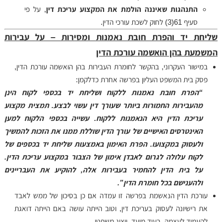
התנהגות שאיננה הולמת את המקצוע עריכת דין
, על פי
סעיף 61(3) לחוק לשכת עורכי הדין.
שליחת יד והפרת חובת נאמנות ומסירות – על עבירות
המשמעת בהן הואשמה עורכת הדין
במישור העקרוני, בהקשר לחומרת העבירות בהן הואשמה עורכת הדין,
פסק בית המשפט העליון בפרשה אחרת כדלקמן:
“הפרת חובת נאמנות ללקוח ושליחת יד בכספי לקוח הינן
מהעבירות החמורות ביותר שעורך דין עשוי לבצע. תמצית מקצוע
עריכת הדין היא הנאמנות ללקוח. עשייה בכספי הלקוח למען
האינטרסים האישיים של עורך הדין שוללת ממנו את הזכות להמשיך
ולעסוק במקצועו. הפרת האימון באמצעות שליחת יד בכספים של
לקוח עלולה לגרום לאבדן אימון של הצבור במקצוע עריכת הדין.
על בית הדין להחמיר בעבירות אלה, להוקיע את העבריינים
ולהענישם בכל חומרת הדין”.
עורכת הדין הנאשמת בפרשה זו עמדה אם כן בסיכון של ממש לאבד
את רישיונה לעסוק בעריכת דין, וטוב הייתה עושה באם הייתה דואגת
להעמיד לעצמה, בעוד מועד, ייצוג משפטי.