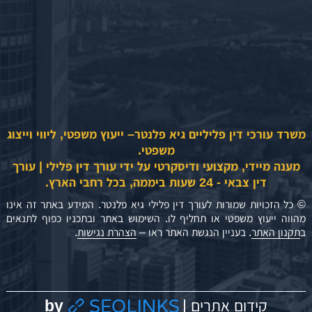
משרד עורכי דין פליליים גיא פלנטר– ייעוץ משפטי, ליווי וייצוג
משפטי.
מענה מיידי, מקצועי ודיסקרטי על ידי עורך דין פלילי | עורך
דין צבאי - 24 שעות ביממה, בכל רחבי הארץ.
© כל הזכויות שמורות לעורך דין פלילי גיא פלנטר. המידע באתר זה אינו
מהווה ייעוץ משפטי או תחליף לו. השימוש באתר ובתכניו כפוף לתנאים
ב
תקנון האתר
. בעניין הנגשת האתר ראו –
הצהרת נגישות
.
by
קידום אתרים |