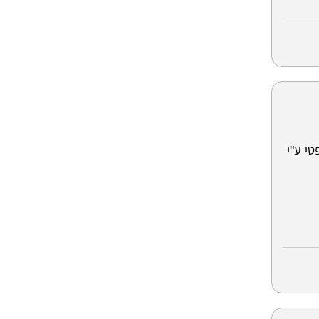
טי ע"י