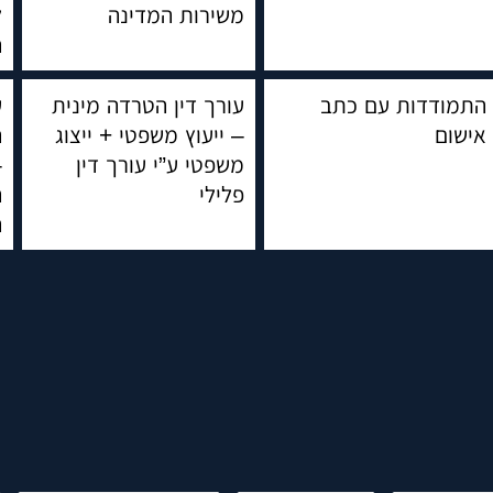
משירות המדינה
ל
ה
התמודדות עם כתב
עורך דין הטרדה מינית
ע
אישום
– ייעוץ משפטי + ייצוג
ה
משפטי ע”י עורך דין
–
פלילי
ה
ה