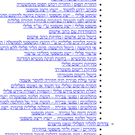
החזרת תפוס | החזרת רכוש תפוס מהמשטרה
מכתב יידוע לחשוד – ייעוץ וייצוג משפטי
שימוע פלילי – ייצוג משפטי | הגשת בקשה להימנע מהגשת
שימוע לפני השעיה בעקבות פתיחת חקירה פלילית
משפט פלילי | ייצוג משפטי ע”י עו”ד פלילי
התמודדות עם כתב אישום
ביטול כתב אישום | מחיקת כתב אישום
עיכוב הליכים פליליים ע”י היועץ המשפטי לממשלה | 
אי הרשעה | ביטול הרשעה: סיום הליך פלילי ללא הרש
ערעור פלילי | ייצוג משפטי בהליכי ערעור
חנינה מהנשיא – בקשת חנינה מנשיא המדינה
מחיקת רישום פלילי
מחיקת רישום משטרתי
ביטול רישום משטרתי
שינוי עילת סגירת תיק חקירה לחוסר אשמה
הסרת פרסום שלילי נגד חשוד או נאשם בפלילים
קבלת תדפיס מידע פלילי | הנפקת תעודת מידע פלילי
מתלוננים | נפגעי עבירה – הגשת תלונה במשטרה; ייעו
מתלוננים | נפגעי עבירה – הגשת ערר על החלטה לסגור
מתלוננים | נפגעי עבירה – קובלנה פלילית פרטית; ייצוג
חובת דיווח על עבירה – ייעוץ משפטי
ביטול תלונה במשטרה – ייעוץ וייצוג משפטי
צדדים להליך הפלילי שאנו מייצגים
נחקרים | ייעוץ וליווי משפטי בחקירה
עצורים | ייצוג משפטי בהליכי מעצר ושחרור בערובה