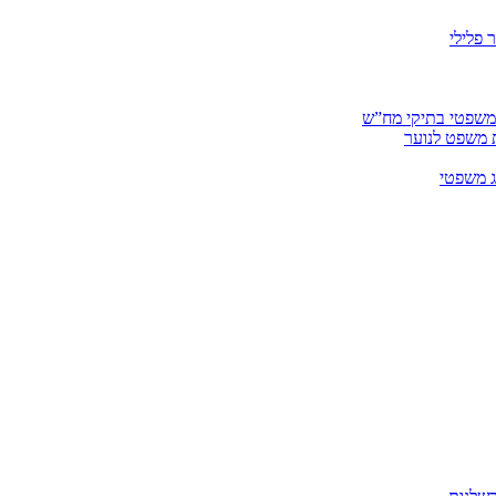
 פלילי
 משפטי בתיקי מח”ש
ית משפט לנוער
ג משפטי