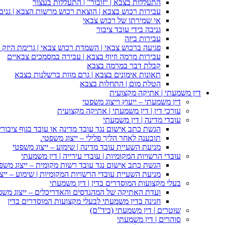
התעללות בצבא | “זובור” | התעללות בעצור
עבירות רכוש בצבא | הוצאת רכוש מרשות הצבא | גניבה
אי שמירתו של רכוש צבאי
גניבה בידי עובד ציבור
עבירות ביזה
פגיעה ברכוש צבאי | השמדת רכוש צבאי | גרימת היזק ב
עבירות מרמה וזיוף בצבא | עבירה במסמכים צבאיים
קבלת דבר במרמה בצבא
תאונות אימונים בצבא | גרם מוות ברשלנות בצבא
הטלת מום | התחלות בצבא
דין משמעתי | אתיקה מקצועית
דין משמעתי – ייעוץ וייצוג משפטי
עורכי דין | דין משמעתי | אתיקה מקצועית
עובדי מדינה | דין משמעתי
הגשת כתב אישום נגד עובד מדינה או עובד בגוף ציבורי
תובענה לאחר הליך פלילי – ייצוג משפטי.
מניעת השעיית עובד מדינה | שימוע – ייצוג משפטי
עובדי הרשויות המקומיות | עובדי עירייה | דין משמעתי
הגשת כתב אישום נגד עובד רשות מקומית – ייצוג משפ
מניעת השעיית עובדי הרשויות המקומיות | שימוע – ייצ
בעלי מקצועות המוסדרים בדין | דין משמעתי
ועדת האתיקה של המהנדסים והאדריכלים – ייצוג משפט
חנינה בדין משמעתי לבעלי מקצועות המוסדרים בדין
שוטרים | דין משמעתי (ביד”ם)
סוהרים | דין משמעתי