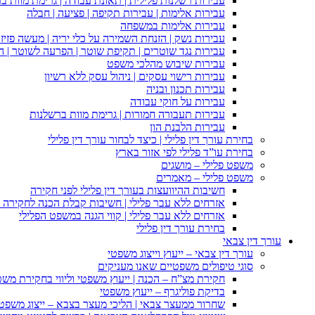
עבירות רשלנות פלילית | תאונת עבודה | גרימת מוות ב
עבירות אלימות | עבירות תקיפה | פציעה | חבלה
עבירות אלימות במשפחה
עבירות נשק | הזנחת השמירה על כלי יריה | מעשה פזיז
עבירות נגד שוטרים | תקיפת שוטר | הפרעה לשוטר | ה
עבירות שיבוש מהלכי משפט
עבירות רישוי עסקים | ניהול עסק ללא רשיון
עבירות תכנון ובניה
עבירות על חוקי עבודה
עבירות תעבורה חמורות | גרימת מוות ברשלנות
עבירות הלבנת הון
בחירת עורך דין פלילי | כיצד לבחור עורך דין פלילי
בחירת עו”ד פלילי לפי אזור בארץ
משפט פלילי – מושגים
משפט פלילי – מאמרים
חשיבות ההיוועצות בעורך דין פלילי לפני חקירה
אזרחים ללא עבר פלילי | חשיבות קבלת הכנה לחקירה פ
אזרחים ללא עבר פלילי | קווי הגנה במשפט הפלילי
בחירת עורך דין פלילי
עורך דין צבאי
עורך דין צבאי – ייעוץ וייצוג משפטי
סוגי טיפולים משפטיים שאנו מעניקים
חקירת מצ”ח – הכנה | ייעוץ משפטי וליווי בחקירת מש
בדיקת פוליגרף – ייעוץ משפטי
שחרור ממעצר צבאי | הליכי מעצר בצבא – ייצוג משפט