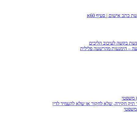
 כתב אישום | סעיף 60א
הגשת בקשה לעיכוב הליכים
עה – הימנעות מהרשעה פלילית
ץ משפטי
 תיק חקירה, שלא לחקור או שלא להעמיד לדין
 משפטי