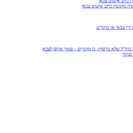
ת כתב אישום צבאי
עות מהגשת כתב אישום צבאי
דין צבאי או בדמ”ש
חו”ל שלא ברשות, בן מהגרים – פטור מגיוס לצבא
ניגור