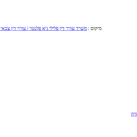
מיקום :
משרד עורך דין פלילי גיא פלנטר | עורך דין צבאי 
רה