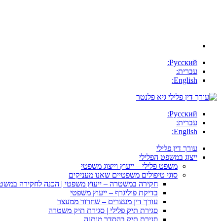
Русский:
עברית:
English:
Русский:
עברית:
English:
עורך דין פלילי
ייצוג במשפט הפלילי
משפט פלילי – ייעוץ וייצוג משפטי
סוגי טיפולים משפטיים שאנו מעניקים
חקירה במשטרה – ייעוץ משפטי | הכנה לחקירה במשט
בדיקת פוליגרף – ייעוץ משפטי
עורך דין מעצרים – שחרור ממעצר
סגירת תיק פלילי | סגירת תיק משטרה
סגירת תיק בהסדר מותנה