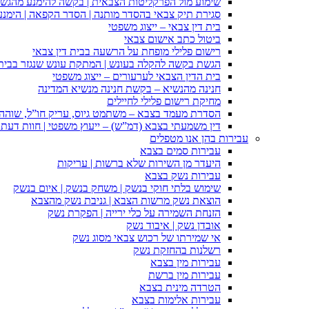
שימוע מול הפרקליטות הצבאית | בקשה להימנע מהגש
סגירת תיק צבאי בהסדר מותנה | הסדר הקפאה | הימנ
בית דין צבאי – ייצוג משפטי
ביטול כתב אישום צבאי
רישום פלילי מופחת על הרשעה בבית דין צבאי
הגשת בקשה להקלה בעונש | המתקת עונש שנגזר בבית 
בית הדין הצבאי לערעורים – ייצוג משפטי
חנינה מהנשיא – בקשת חנינה מנשיא המדינה
מחיקת רישום פלילי לחיילים
הסדרת מעמד בצבא – משתמט גיוס, עריק חו”ל, שוהה ב
דין משמעתי בצבא (דמ”ש) – ייעוץ משפטי | חוות דעת ס
עבירות בהן אנו מטפלים
עבירות סמים בצבא
היעדר מן השירות שלא ברשות | עריקות
עבירות נשק בצבא
שימוש בלתי חוקי בנשק | משחק בנשק | איום בנשק
הוצאת נשק מרשות הצבא | גניבת נשק מהצבא
הזנחת השמירה על כלי ירייה | הפקרת נשק
אובדן נשק | איבוד נשק
אי שמירתו של רכוש צבאי מסוג נשק
רשלנות בהחזקת נשק
עבירות מין בצבא
עבירות מין ברשת
הטרדה מינית בצבא
עבירות אלימות בצבא