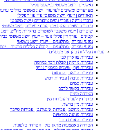
נאשמים | ייצוג משפטי במשפט פלילי
מערערים ומשיבים לערעור | ייצוג משפטי בהליכי ערעור
תאגידים | ייעוץ וייצוג משפטי ע”י עו”ד פלילי
עובדי מדינה ועובדי גופים ציבוריים | ייצוג משפטי
עובדי הרשויות המקומיות, עובדי עירייה | ייצוג משפטי
שוטרים | ייעוץ משפטי לשוטרים בחקירת מח”ש, ייצוג
קטינים | עורך דין פלילי נוער – ייעוץ וייצוג משפטי בב
נפגעי עבירה | מתלוננים – ייעוץ וייצוג משפטי
נפגעי עבירה | מתלוננים – קובלנה פלילית פרטית – ייצו
עבירות פליליות בהן אנו מטפלים
עבירות צווארון לבן
עבירות מרמה | קבלת דבר במרמה
עבירות זיוף | שימוש במסמך מזויף
עבירות הונאה | התחזות
עבירות גניבה | עבירות רכוש
עבירות סמים
עבירות בקשר לרכב
הטרדה מינית
עורך דין לענייני עבירות מין
עבירות מין ברשת
עבירות מחשב | עבירות אינטרנט | עבירות סייבר
עבירות פגיעה בפרטיות
עבירות האזנת סתר
הטרדה באמצעות מתקן בזק | הטרדה טלפונית