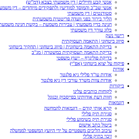
אנשי קבע וחיילים | דין משמעתי בצבא (דמ”ש)
אנשי שב”כ והמוסד למודיעין ולתפקידים מיוחדים – דין משמע
סטודנטים | דין משמעתי
הליך בירור בפני וועדה פריטטית משמעתית
חנינה בדין משמעתי | עבירות משמעת – בקשת חנינה משמעת
בלוג עורך דין משמעתי
רישוי נשק
סיווג ביטחוני | התאמה תעסוקתית
בדיקת התאמה ביטחונית | סיווג ביטחוני | תחקיר ביטחוני
בדיקת התאמה תעסוקתית במשטרה | מג”ב
בדיקת פוליגרף – ייעוץ משפטי
פיקוח על יצוא ביטחוני (אפ”י)
אודות
אודות עו”ד פלילי גיא פלנטר
אודות צוות משרד עורכי דין גיא פלנטר
ביקורות
לקוחות כותבים עלינו
חוות דעת אודותינו בפייסבוק ובגוגל
דוגמאות
קרא אותי קודם – דוגמאות להמחשה
סגירת תיק פלילי
סגירת תיק בשימוע פלילי
ביטול כתב אישום
עיכוב הליכים משפטיים על ידי היועץ המשפטי לממשלה
זיכוי בתיק פלילי