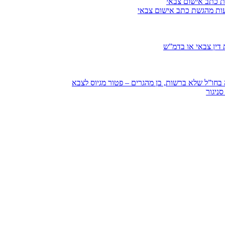
ת כתב אישום צבאי
עות מהגשת כתב אישום צבאי
דין צבאי או בדמ”ש
חו”ל שלא ברשות, בן מהגרים – פטור מגיוס לצבא
ניגור