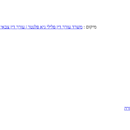
מיקום :
משרד עורך דין פלילי גיא פלנטר | עורך דין צבאי 
רה