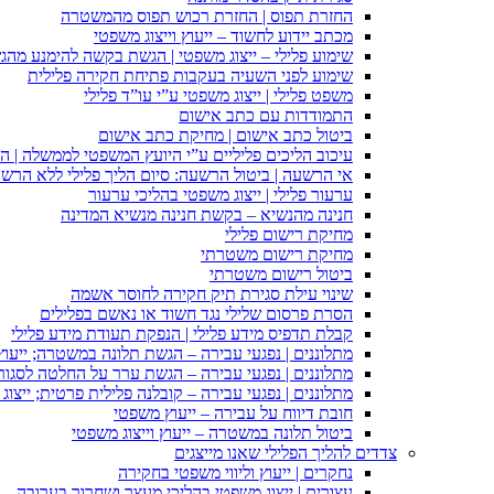
החזרת תפוס | החזרת רכוש תפוס מהמשטרה
מכתב יידוע לחשוד – ייעוץ וייצוג משפטי
שימוע פלילי – ייצוג משפטי | הגשת בקשה להימנע מהגשת
שימוע לפני השעיה בעקבות פתיחת חקירה פלילית
משפט פלילי | ייצוג משפטי ע”י עו”ד פלילי
התמודדות עם כתב אישום
ביטול כתב אישום | מחיקת כתב אישום
עיכוב הליכים פליליים ע”י היועץ המשפטי לממשלה | 
אי הרשעה | ביטול הרשעה: סיום הליך פלילי ללא הרש
ערעור פלילי | ייצוג משפטי בהליכי ערעור
חנינה מהנשיא – בקשת חנינה מנשיא המדינה
מחיקת רישום פלילי
מחיקת רישום משטרתי
ביטול רישום משטרתי
שינוי עילת סגירת תיק חקירה לחוסר אשמה
הסרת פרסום שלילי נגד חשוד או נאשם בפלילים
קבלת תדפיס מידע פלילי | הנפקת תעודת מידע פלילי
מתלוננים | נפגעי עבירה – הגשת תלונה במשטרה; ייעו
מתלוננים | נפגעי עבירה – הגשת ערר על החלטה לסגור
מתלוננים | נפגעי עבירה – קובלנה פלילית פרטית; ייצוג
חובת דיווח על עבירה – ייעוץ משפטי
ביטול תלונה במשטרה – ייעוץ וייצוג משפטי
צדדים להליך הפלילי שאנו מייצגים
נחקרים | ייעוץ וליווי משפטי בחקירה
עצורים | ייצוג משפטי בהליכי מעצר ושחרור בערובה