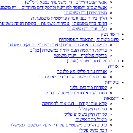
אנשי קבע וחיילים | דין משמעתי בצבא (דמ”ש)
אנשי שב”כ והמוסד למודיעין ולתפקידים מיוחדים – דין משמע
סטודנטים | דין משמעתי
הליך בירור בפני וועדה פריטטית משמעתית
חנינה בדין משמעתי | עבירות משמעת – בקשת חנינה משמעת
בלוג עורך דין משמעתי
רישוי נשק
סיווג ביטחוני | התאמה תעסוקתית
בדיקת התאמה ביטחונית | סיווג ביטחוני | תחקיר ביטחוני
בדיקת התאמה תעסוקתית במשטרה | מג”ב
בדיקת פוליגרף – ייעוץ משפטי
פיקוח על יצוא ביטחוני (אפ”י)
אודות
אודות עו”ד פלילי גיא פלנטר
אודות צוות משרד עורכי דין גיא פלנטר
ביקורות
לקוחות כותבים עלינו
חוות דעת אודותינו בפייסבוק ובגוגל
דוגמאות
קרא אותי קודם – דוגמאות להמחשה
סגירת תיק פלילי
סגירת תיק בשימוע פלילי
ביטול כתב אישום
עיכוב הליכים משפטיים על ידי היועץ המשפטי לממשלה
זיכוי בתיק פלילי