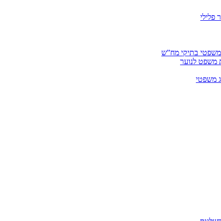
 פלילי
 משפטי בתיקי מח”ש
ית משפט לנוער
ג משפטי