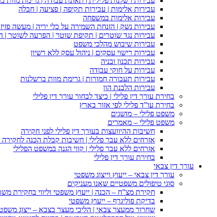
עבירות רשלנות פלילית | תאונת עבודה | גרימת מוות ב
עבירות אלימות | עבירות תקיפה | פציעה | חבלה
עבירות אלימות במשפחה
עבירות נשק | הזנחת השמירה על כלי יריה | מעשה פזיז
עבירות נגד שוטרים | תקיפת שוטר | הפרעה לשוטר | ה
עבירות שיבוש מהלכי משפט
עבירות רישוי עסקים | ניהול עסק ללא רשיון
עבירות תכנון ובניה
עבירות על חוקי עבודה
עבירות תעבורה חמורות | גרימת מוות ברשלנות
עבירות הלבנת הון
בחירת עורך דין פלילי | כיצד לבחור עורך דין פלילי
בחירת עו”ד פלילי לפי אזור בארץ
משפט פלילי – מושגים
משפט פלילי – מאמרים
חשיבות ההיוועצות בעורך דין פלילי לפני חקירה
אזרחים ללא עבר פלילי | חשיבות קבלת הכנה לחקירה פ
אזרחים ללא עבר פלילי | קווי הגנה במשפט הפלילי
בחירת עורך דין פלילי
עורך דין צבאי
עורך דין צבאי – ייעוץ וייצוג משפטי
סוגי טיפולים משפטיים שאנו מעניקים
חקירת מצ”ח – הכנה | ייעוץ משפטי וליווי בחקירת מש
בדיקת פוליגרף – ייעוץ משפטי
שחרור ממעצר צבאי | הליכי מעצר בצבא – ייצוג משפט