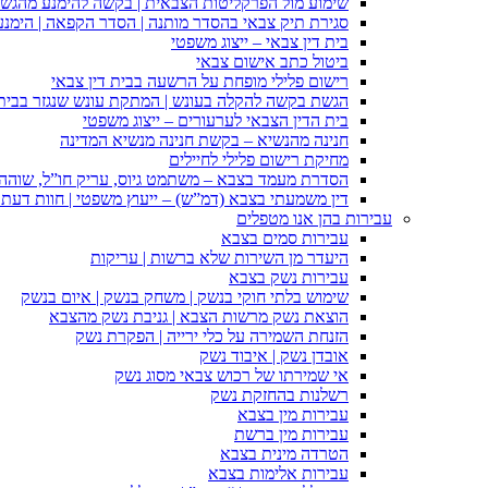
שימוע מול הפרקליטות הצבאית | בקשה להימנע מהגש
סגירת תיק צבאי בהסדר מותנה | הסדר הקפאה | הימנ
בית דין צבאי – ייצוג משפטי
ביטול כתב אישום צבאי
רישום פלילי מופחת על הרשעה בבית דין צבאי
הגשת בקשה להקלה בעונש | המתקת עונש שנגזר בבית 
בית הדין הצבאי לערעורים – ייצוג משפטי
חנינה מהנשיא – בקשת חנינה מנשיא המדינה
מחיקת רישום פלילי לחיילים
הסדרת מעמד בצבא – משתמט גיוס, עריק חו”ל, שוהה ב
דין משמעתי בצבא (דמ”ש) – ייעוץ משפטי | חוות דעת ס
עבירות בהן אנו מטפלים
עבירות סמים בצבא
היעדר מן השירות שלא ברשות | עריקות
עבירות נשק בצבא
שימוש בלתי חוקי בנשק | משחק בנשק | איום בנשק
הוצאת נשק מרשות הצבא | גניבת נשק מהצבא
הזנחת השמירה על כלי ירייה | הפקרת נשק
אובדן נשק | איבוד נשק
אי שמירתו של רכוש צבאי מסוג נשק
רשלנות בהחזקת נשק
עבירות מין בצבא
עבירות מין ברשת
הטרדה מינית בצבא
עבירות אלימות בצבא