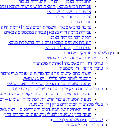
התעללות בצבא | “זובור” | התעללות בעצור
עבירות רכוש בצבא | הוצאת רכוש מרשות הצבא | גניבה
אי שמירתו של רכוש צבאי
גניבה בידי עובד ציבור
עבירות ביזה
פגיעה ברכוש צבאי | השמדת רכוש צבאי | גרימת היזק ב
עבירות מרמה וזיוף בצבא | עבירה במסמכים צבאיים
קבלת דבר במרמה בצבא
תאונות אימונים בצבא | גרם מוות ברשלנות בצבא
הטלת מום | התחלות בצבא
דין משמעתי | אתיקה מקצועית
דין משמעתי – ייעוץ וייצוג משפטי
עורכי דין | דין משמעתי | אתיקה מקצועית
עובדי מדינה | דין משמעתי
הגשת כתב אישום נגד עובד מדינה או עובד בגוף ציבורי
תובענה לאחר הליך פלילי – ייצוג משפטי.
מניעת השעיית עובד מדינה | שימוע – ייצוג משפטי
עובדי הרשויות המקומיות | עובדי עירייה | דין משמעתי
הגשת כתב אישום נגד עובד רשות מקומית – ייצוג משפ
מניעת השעיית עובדי הרשויות המקומיות | שימוע – ייצ
בעלי מקצועות המוסדרים בדין | דין משמעתי
ועדת האתיקה של המהנדסים והאדריכלים – ייצוג משפט
חנינה בדין משמעתי לבעלי מקצועות המוסדרים בדין
שוטרים | דין משמעתי (ביד”ם)
סוהרים | דין משמעתי