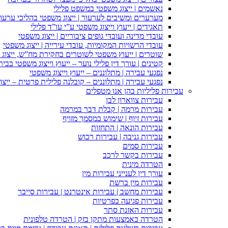
נאשמים | ייצוג משפטי במשפט פלילי
מערערים ומשיבים לערעור | ייצוג משפטי בהליכי ערעור
תאגידים | ייעוץ וייצוג משפטי ע”י עו”ד פלילי
עובדי מדינה ועובדי גופים ציבוריים | ייצוג משפטי
עובדי הרשויות המקומיות, עובדי עירייה | ייצוג משפטי
שוטרים | ייעוץ משפטי לשוטרים בחקירת מח”ש, ייצוג
קטינים | עורך דין פלילי נוער – ייעוץ וייצוג משפטי בב
נפגעי עבירה | מתלוננים – ייעוץ וייצוג משפטי
נפגעי עבירה | מתלוננים – קובלנה פלילית פרטית – ייצו
עבירות פליליות בהן אנו מטפלים
עבירות צווארון לבן
עבירות מרמה | קבלת דבר במרמה
עבירות זיוף | שימוש במסמך מזויף
עבירות הונאה | התחזות
עבירות גניבה | עבירות רכוש
עבירות סמים
עבירות בקשר לרכב
הטרדה מינית
עורך דין לענייני עבירות מין
עבירות מין ברשת
עבירות מחשב | עבירות אינטרנט | עבירות סייבר
עבירות פגיעה בפרטיות
עבירות האזנת סתר
הטרדה באמצעות מתקן בזק | הטרדה טלפונית