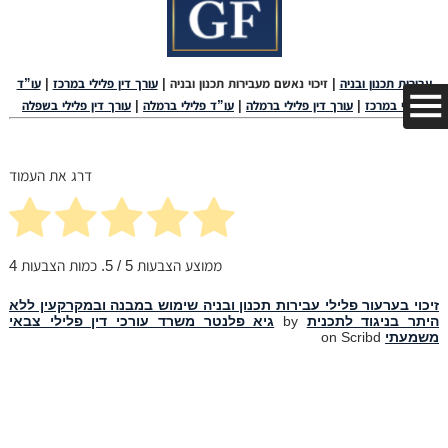
עבירות תכנון ובניה
| זיכוי נאשם מעבירות תכנון ובניה |
עורך דין פלילי במרכז
|
עו”ד
פלילי במרכז
|
עורך דין פלילי ברמלה
|
עו”ד פלילי ברמלה
|
עורך דין פלילי בשפלה
דרג את העמוד
ממוצע הצבעות
5
/ 5. כמות הצבעות
4
זיכוי בערעור פלילי עבירות תכנון ובניה שימוש במבנה ובמקרקעין ללא
היתר בניגוד לתכנית
by
גיא פלנטר משרד עורכי דין פלילי צבאי
משמעתי
on Scribd