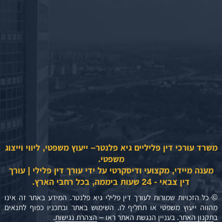
משרד עורכי דין פליליים גיא פלנטר– ייעוץ משפטי, ליווי וייצוג
משפטי.
מענה מיידי, מקצועי ודיסקרטי על ידי עורך דין פלילי | עורך
דין צבאי - 24 שעות ביממה, בכל רחבי הארץ.
© כל הזכויות שמורות לעורך דין פלילי גיא פלנטר. המידע באתר זה אינו
מהווה ייעוץ משפטי או תחליף לו. השימוש באתר ובתכניו כפוף לתנאים
ב
תקנון האתר
. בעניין הנגשת האתר ראו –
הצהרת נגישות
.