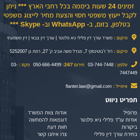
זמינים 24 שעות ביממה בכל רחבי הארץ *** ניתן
לקבל ייעוץ משפטי חסוי והצעת מחיר לייצוג משפטי
בטלפון, בזום, ב- WhatsApp וב- Skype ***
מיקום :
משרד עורך דין פלילי גיא פלנטר | עורך דין צבאי | דין משמעתי
מיקום :
רח' ז'בוטינסקי 7, מגדל משה אביב ק' 27, רמת גן 5252007
טלפון :
03-744-7448
חירום 24/7:
050-666-4499
פקס :
03-
7447449
אימייל :
flanter.law@gmail.com
תפריט ניווט
פרופיל
אודות צוות המשרד
אודות עו”ד פלילי גיא פלנטר
דוגמאות להמחשה
ביקורות
חוות דעת
בחירת עורך דין פלילי
צרו איתנו קשר