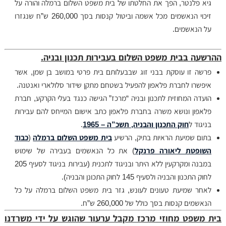
גיא פלנטר, הפך את החלטתו של בית משפט השלום ברמלה והורה על
זיכוי הנאשמים מכל אשמה וביטול קנסות בסך 260,000 ש”ח שנגזרו
על הנאשמים.
ההרשעה בבית משפט השלום בעבירות תכנון ובניה.
פרשה זו עוסקת בבני זוג שבבעלותם בית פרטי במושב בן שמן, אשר
איפשרו לחברת פלאפון להפעיל בשטחם מתקן שידור סלולארי ואנטנה.
הועדה המחוזית לתכנון ובניה “מרכז” הגישה כנגד בעלי הקרקע, חברת
פלאפון ונושא משרה בחברת פלאפון כתב אישום המייחס להם עבירות
בניגוד ל
חוק התכנון והבניה, תשכ”ה – 1965
.
בתום שמיעת הראיות בתיק, הרשיע
בית משפט השלום ברמלה
(
כבוד
השופטת ליאורה פרנקל
) את כל הנאשמים בעבירה של שימוש
במבנה ומקרקעין ללא היתר ובניגוד לתכנית (עבירות בניגוד לסעיף 205
לחוק התכנון והבניה ולסעיף 145 לחוק התכונן והבניה).
לאחר שמיעת טעונים לעונש, גזר בית משפט השלום ברמלה על כל
הנאשמים קנסות בסך כולל של 260,000 ש”ח.
בית משפט מחוזי מרכז מקבל ערעור שהוגש על ידי משרדנו