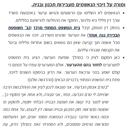
ומורה על זיכוי הנאשמים מעבירות תכנון ובניה.
הנאשמים לא השלימו עם הרשעתם והגישו ערעור באמצעות משרד
עורך דין פלילי גיא פלנטר, התוקף את ההחלטה להרשיעם בפלילים.
בפסק דין מנומק, קיבל
בית המשפט המחוזי מרכז
(
כב’ השופטת
הבכירה נגה אוהד
) את הערעור שהגיש משרדנו, זיכה את הנאשמים
מכל אשמה תוך קביעה שאין הם נושאים בשום אחריות פלילית וביטל
את הקנסות שנגזרו עליהם.
כאן המקום לציין כי במהלך שמיעת הערעור, הציע בית המשפט
למערערים
לחזור בהם מהערעור
, אולם המערערים עמדו על זכותם כי
קולם ישמע בפני ערכאת הערעור. את הדיון בנימוקיו השונים לזיכוי,
פתח בית המשפט המחוזי בדברים הבאים (ההדגשה שלנו):
“בטרם אנמק הכרעתי, אני מוצאת לנכון לציין את ההתלבטות הרבה
שהייתה לי טרם
הכרעה. מחד, אני סבורה, ולא אחת אף פסקתי כך,
שיש למגר ביד קשה את תופעת
הבנייה הבלתי חוקית, ולהוקיע מי
שסוטה מהוראות חוק התכנון ובנייה ועושה דין
לעצמו, על אחת כמה
וכמה כאשר מדובר בעבירה הנמשכת מספר שנים, תוך
התעלמות
מהוראות גורמים מוסמכים, ולא הסתרתי זאת במהלך הדיון, עת