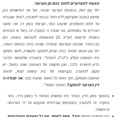
הצעתי
למערערים לחזור בהם מן הערעור
.
יחד עם זאת, בנסיבות הערעור שבפני, ועל אף האישומים בגין
שימוש במבנה
ומקרקעין ללא היתר ובניגוד לתוכנית, לאחר שעברתי
על מלוא המסמכים שהוצגו
בפני, וקראתי בעיון רב את טיעוני
הצדדים על נספחיהם, אני סבורה כי במקרה זה,
בשל אי הבהירות
בסוגיית פרשנות תמ”א 21 והתאמתה למציאות בשטח, כמו
גם
היעדר תוכניות מפורטות שיסדירו סוגיית בנייה בתחומי האתר,
יחד עם הפטור
מהיתר בנייה שניתן למתקני תקשורת, ולאור פסיקת
בית המשפט העליון ב”בג”צ
היערות”, והעובדה שלמעשה מדובר
בדיון תיאורטי בלבד, שכן מיקומה של האנטנה
שונה בפועל, יש
מקום להתערב בקביעותיו של בית משפט קמא, ולאחר
מחשבה
מעמיקה, תוך ניתוח כל החומר שהונח בפני,
אני סבורה כי
דין הערעור להתקבל
,
ואסביר טעמיי”.
בהמשך פסק הדין, הבהיר בית המשפט המחוזי כי באופן נדיר, בחר
במקרה זה להתערב בממצאים עובדתיים שנקבעו על ידי הערכאה
הראשונה.
בית המשפט המחוזי
קיבל, אחת לאחת, את כל הטענות העובדתיות