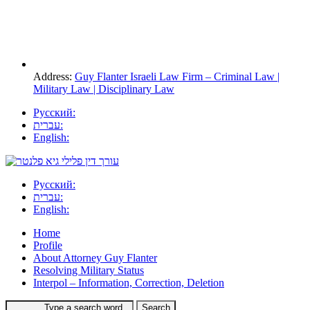
Address:
Guy Flanter Israeli Law Firm – Criminal Law |
Military Law | Disciplinary Law
Русский:
עברית:
English:
Русский:
עברית:
English:
Home
Profile
About Attorney Guy Flanter
Resolving Military Status
Interpol – Information, Correction, Deletion