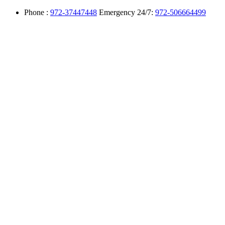
Phone :
972-37447448
Emergency 24/7:
972-506664499