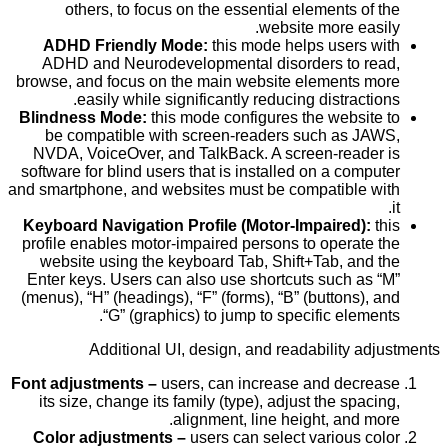
others, to focus on the essential elements of the
website more easily.
ADHD Friendly Mode:
this mode helps users with
ADHD and Neurodevelopmental disorders to read,
browse, and focus on the main website elements more
easily while significantly reducing distractions.
Blindness Mode:
this mode configures the website to
be compatible with screen-readers such as JAWS,
NVDA, VoiceOver, and TalkBack. A screen-reader is
software for blind users that is installed on a computer
and smartphone, and websites must be compatible with
it.
Keyboard Navigation Profile (Motor-Impaired):
this
profile enables motor-impaired persons to operate the
website using the keyboard Tab, Shift+Tab, and the
Enter keys. Users can also use shortcuts such as “M”
(menus), “H” (headings), “F” (forms), “B” (buttons), and
“G” (graphics) to jump to specific elements.
Additional UI, design, and readability adjustments
Font adjustments –
users, can increase and decrease
its size, change its family (type), adjust the spacing,
alignment, line height, and more.
Color adjustments –
users can select various color