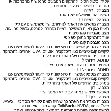
על ידי ביטול הסיכון להתקפים הנובעים מהנפשות מהבהבות או
מהבהבות ושילובי צבעים מסוכנים.
מצב לקוי ראייה
משפר את הוויזואליה של האתר
מצב לקוי ראייה
מצב זה מתאים את האתר לנוחיותם של משתמשים עם ליקויי
ראייה כגון ראייה משפילה, ראיית מנהרה, קטרקט, גלאוקומה ועוד.
מצב מוגבלות קוגניטיבית
עוזר להתמקד בתוכן ספציפי
מצב מוגבלות קוגניטיבית
מצב זה מספק אפשרויות סיוע שונות כדי לעזור למשתמשים עם
ליקויים קוגניטיביים כגון דיסלקציה, אוטיזם, CVA ואחרים, להתמקד
במרכיבים החיוניים של האתר ביתר קלות.
ADHD ידידותי ל
מפחית הסחות דעת ומשפר את המיקוד
ADHD ידידותי ל
מצב זה מספק אפשרויות סיוע שונות כדי לעזור למשתמשים עם
ליקויים קוגניטיביים כגון דיסלקציה, אוטיזם, CVA ואחרים, להתמקד
במרכיבים החיוניים של האתר ביתר קלות.
מצב עיוורון
מאפשר שימוש באתר עם קורא המסך שלך
מצב עיוורון
מצב זה מגדיר את האתר כך שיהיה תואם לקוראי מסך כגון JAWS,
NVDA, VoiceOver ו-TalkBack. קורא מסך הוא תוכנה
למשתמשים עיוורים המותקנת במחשב ובסמארטפון, ואתרי