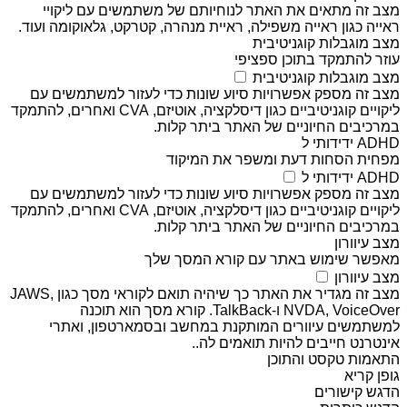
מצב זה מתאים את האתר לנוחיותם של משתמשים עם ליקויי
ראייה כגון ראייה משפילה, ראיית מנהרה, קטרקט, גלאוקומה ועוד.
מצב מוגבלות קוגניטיבית
עוזר להתמקד בתוכן ספציפי
מצב מוגבלות קוגניטיבית
מצב זה מספק אפשרויות סיוע שונות כדי לעזור למשתמשים עם
ליקויים קוגניטיביים כגון דיסלקציה, אוטיזם, CVA ואחרים, להתמקד
במרכיבים החיוניים של האתר ביתר קלות.
ADHD ידידותי ל
מפחית הסחות דעת ומשפר את המיקוד
ADHD ידידותי ל
מצב זה מספק אפשרויות סיוע שונות כדי לעזור למשתמשים עם
ליקויים קוגניטיביים כגון דיסלקציה, אוטיזם, CVA ואחרים, להתמקד
במרכיבים החיוניים של האתר ביתר קלות.
מצב עיוורון
מאפשר שימוש באתר עם קורא המסך שלך
מצב עיוורון
מצב זה מגדיר את האתר כך שיהיה תואם לקוראי מסך כגון JAWS,
NVDA, VoiceOver ו-TalkBack. קורא מסך הוא תוכנה
למשתמשים עיוורים המותקנת במחשב ובסמארטפון, ואתרי
אינטרנט חייבים להיות תואמים לה..
התאמות טקסט והתוכן
גופן קריא
הדגש קישורים