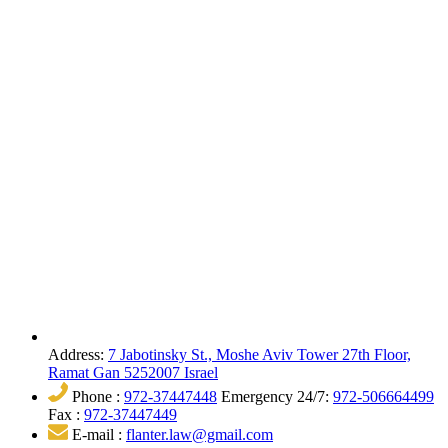
Address:
7 Jabotinsky St., Moshe Aviv Tower 27th Floor,
Ramat Gan 5252007 Israel
Phone :
972-37447448
Emergency 24/7:
972-506664499
Fax :
972-37447449
E-mail :
flanter.law@gmail.com