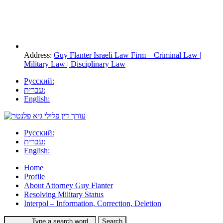
Address:
Guy Flanter Israeli Law Firm – Criminal Law |
Military Law | Disciplinary Law
Русский:
עברית:
English:
Русский:
עברית:
English:
Home
Profile
About Attorney Guy Flanter
Resolving Military Status
Interpol – Information, Correction, Deletion