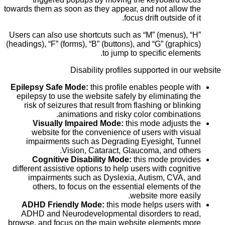
towards them as soon as they appear, and not allow the
focus drift outside of it.
Users can also use shortcuts such as “M” (menus), “H”
(headings), “F” (forms), “B” (buttons), and “G” (graphics)
to jump to specific elements.
Disability profiles supported in our website
Epilepsy Safe Mode:
this profile enables people with
epilepsy to use the website safely by eliminating the
risk of seizures that result from flashing or blinking
animations and risky color combinations.
Visually Impaired Mode:
this mode adjusts the
website for the convenience of users with visual
impairments such as Degrading Eyesight, Tunnel
Vision, Cataract, Glaucoma, and others.
Cognitive Disability Mode:
this mode provides
different assistive options to help users with cognitive
impairments such as Dyslexia, Autism, CVA, and
others, to focus on the essential elements of the
website more easily.
ADHD Friendly Mode:
this mode helps users with
ADHD and Neurodevelopmental disorders to read,
browse, and focus on the main website elements more