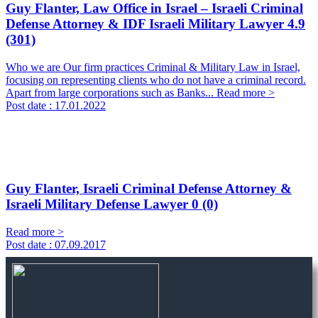
Guy Flanter, Law Office in Israel – Israeli Criminal
Defense Attorney & IDF Israeli Military Lawyer
4.9
(301)
Who we are Our firm practices Criminal & Military Law in Israel,
focusing on representing clients who do not have a criminal record.
Apart from large corporations such as Banks...
Read more >
Post date :
17.01.2022
Guy Flanter, Israeli Criminal Defense Attorney &
Israeli Military Defense Lawyer
0 (0)
Read more >
Post date :
07.09.2017