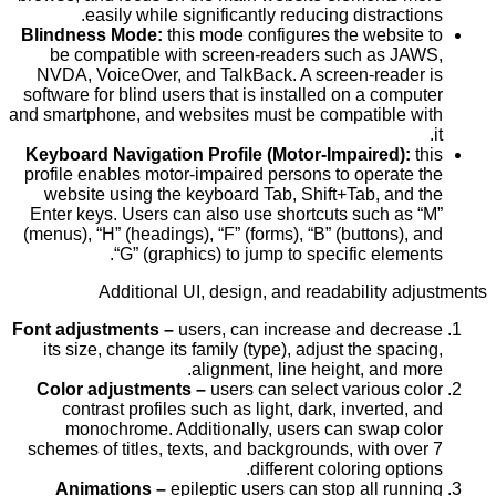
easily while significantly reducing distractions.
Blindness Mode:
this mode configures the website to
be compatible with screen-readers such as JAWS,
NVDA, VoiceOver, and TalkBack. A screen-reader is
software for blind users that is installed on a computer
and smartphone, and websites must be compatible with
it.
Keyboard Navigation Profile (Motor-Impaired):
this
profile enables motor-impaired persons to operate the
website using the keyboard Tab, Shift+Tab, and the
Enter keys. Users can also use shortcuts such as “M”
(menus), “H” (headings), “F” (forms), “B” (buttons), and
“G” (graphics) to jump to specific elements.
Additional UI, design, and readability adjustments
Font adjustments –
users, can increase and decrease
its size, change its family (type), adjust the spacing,
alignment, line height, and more.
Color adjustments –
users can select various color
contrast profiles such as light, dark, inverted, and
monochrome. Additionally, users can swap color
schemes of titles, texts, and backgrounds, with over 7
different coloring options.
Animations –
epileptic users can stop all running