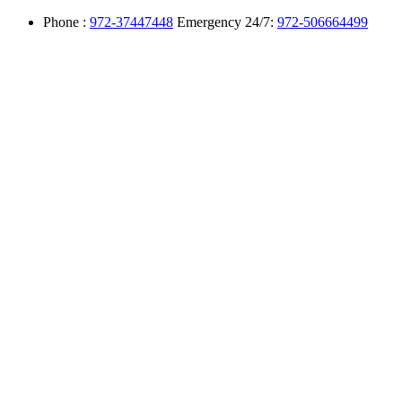
Phone :
972-37447448
Emergency 24/7:
972-506664499