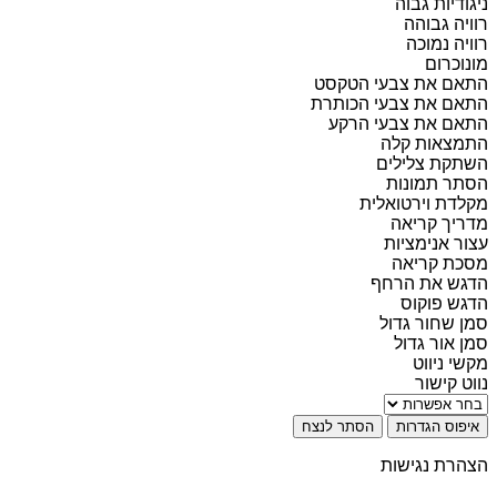
ניגודיות גבוה
רוויה גבוהה
רוויה נמוכה
מונוכרום
התאם את צבעי הטקסט
התאם את צבעי הכותרת
התאם את צבעי הרקע
התמצאות קלה
השתקת צלילים
הסתר תמונות
מקלדת וירטואלית
מדריך קריאה
עצור אנימציות
מסכת קריאה
הדגש את הרחף
הדגש פוקוס
סמן שחור גדול
סמן אור גדול
מקשי ניווט
נווט קישור
איפוס הגדרות
הסתר לנצח
הצהרת נגישות