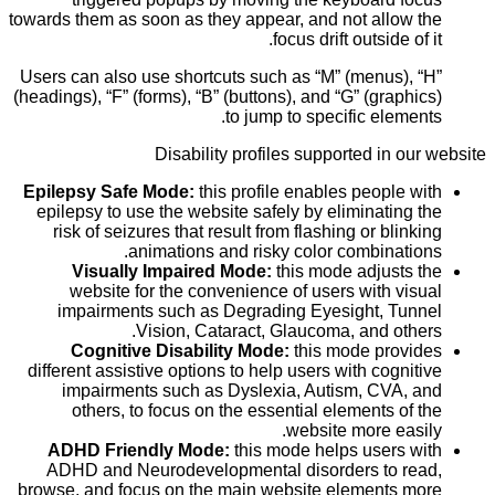
towards them as soon as they appear, and not allow the
focus drift outside of it.
Users can also use shortcuts such as “M” (menus), “H”
(headings), “F” (forms), “B” (buttons), and “G” (graphics)
to jump to specific elements.
Disability profiles supported in our website
Epilepsy Safe Mode:
this profile enables people with
epilepsy to use the website safely by eliminating the
risk of seizures that result from flashing or blinking
animations and risky color combinations.
Visually Impaired Mode:
this mode adjusts the
website for the convenience of users with visual
impairments such as Degrading Eyesight, Tunnel
Vision, Cataract, Glaucoma, and others.
Cognitive Disability Mode:
this mode provides
different assistive options to help users with cognitive
impairments such as Dyslexia, Autism, CVA, and
others, to focus on the essential elements of the
website more easily.
ADHD Friendly Mode:
this mode helps users with
ADHD and Neurodevelopmental disorders to read,
browse, and focus on the main website elements more