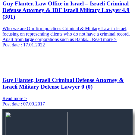
Guy Flanter, Law Office in Israel – Israeli Criminal
Defense Attorney & IDF Israeli Military Lawyer
4.9
(301)
Who we are Our firm practices Criminal & Military Law in Israel,
focusing on representing clients who do not have a criminal record.
Apart from large corporations such as Banks...
Read more >
Post date :
17.01.2022
Guy Flanter, Israeli Criminal Defense Attorney &
Israeli Military Defense Lawyer
0 (0)
Read more >
Post date :
07.09.2017