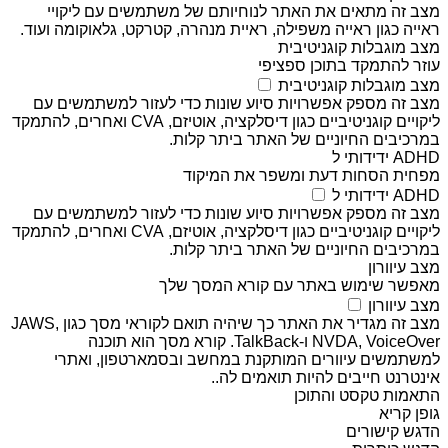
מצב זה מתאים את האתר לנוחיותם של משתמשים עם ליקויי
ראייה כגון ראייה משפילה, ראיית מנהרה, קטרקט, גלאוקומה ועוד.
מצב מוגבלות קוגניטיבית
עוזר להתמקד בתוכן ספציפי
מצב מוגבלות קוגניטיבית
מצב זה מספק אפשרויות סיוע שונות כדי לעזור למשתמשים עם
ליקויים קוגניטיביים כגון דיסלקציה, אוטיזם, CVA ואחרים, להתמקד
במרכיבים החיוניים של האתר ביתר קלות.
ADHD ידידותי ל
מפחית הסחות דעת ומשפר את המיקוד
ADHD ידידותי ל
מצב זה מספק אפשרויות סיוע שונות כדי לעזור למשתמשים עם
ליקויים קוגניטיביים כגון דיסלקציה, אוטיזם, CVA ואחרים, להתמקד
במרכיבים החיוניים של האתר ביתר קלות.
מצב עיוורון
מאפשר שימוש באתר עם קורא המסך שלך
מצב עיוורון
מצב זה מגדיר את האתר כך שיהיה תואם לקוראי מסך כגון JAWS,
NVDA, VoiceOver ו-TalkBack. קורא מסך הוא תוכנה
למשתמשים עיוורים המותקנת במחשב ובסמארטפון, ואתרי
אינטרנט חייבים להיות תואמים לה..
התאמות טקסט והתוכן
גופן קריא
הדגש קישורים