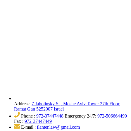
Address:
7 Jabotinsky St., Moshe Aviv Tower 27th Floor,
Ramat Gan 5252007 Israel
Phone :
972-37447448
Emergency 24/7:
972-506664499
Fax :
972-37447449
E-mail :
flanter.law@gmail.com