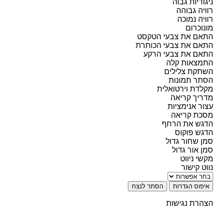
ניגודיות גבוה
רוויה גבוהה
רוויה נמוכה
מונוכרום
התאם את צבעי הטקסט
התאם את צבעי הכותרת
התאם את צבעי הרקע
התמצאות קלה
השתקת צלילים
הסתר תמונות
מקלדת וירטואלית
מדריך קריאה
עצור אנימציות
מסכת קריאה
הדגש את הרחף
הדגש פוקוס
סמן שחור גדול
סמן אור גדול
מקשי ניווט
נווט קישור
איפוס הגדרות
הסתר לנצח
הצהרת נגישות