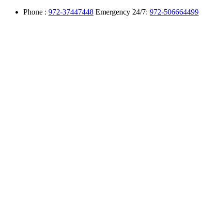
Phone :
972-37447448
Emergency 24/7:
972-506664499