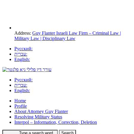
Address:
Guy Flanter Israeli Law Firm – Criminal Law |
Military Law | Disciplinary Law
Русский:
עברית:
English:
Русский:
עברית:
English:
Home
Profile
About Attorney Guy Flanter
Resolving Military Status
Interpol – Information, Correction, Deletion