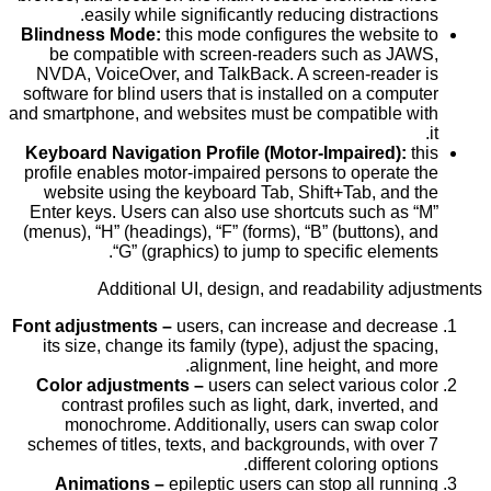
easily while significantly reducing distractions.
Blindness Mode:
this mode configures the website to
be compatible with screen-readers such as JAWS,
NVDA, VoiceOver, and TalkBack. A screen-reader is
software for blind users that is installed on a computer
and smartphone, and websites must be compatible with
it.
Keyboard Navigation Profile (Motor-Impaired):
this
profile enables motor-impaired persons to operate the
website using the keyboard Tab, Shift+Tab, and the
Enter keys. Users can also use shortcuts such as “M”
(menus), “H” (headings), “F” (forms), “B” (buttons), and
“G” (graphics) to jump to specific elements.
Additional UI, design, and readability adjustments
Font adjustments –
users, can increase and decrease
its size, change its family (type), adjust the spacing,
alignment, line height, and more.
Color adjustments –
users can select various color
contrast profiles such as light, dark, inverted, and
monochrome. Additionally, users can swap color
schemes of titles, texts, and backgrounds, with over 7
different coloring options.
Animations –
epileptic users can stop all running