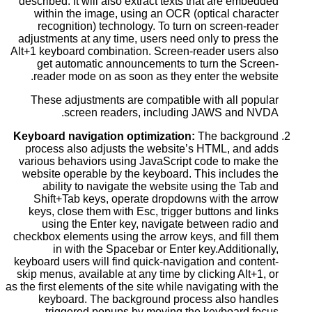
described. It will also extract texts that are embedded
within the image, using an OCR (optical character
recognition) technology. To turn on screen-reader
adjustments at any time, users need only to press the
Alt+1 keyboard combination. Screen-reader users also
get automatic announcements to turn the Screen-
reader mode on as soon as they enter the website.
These adjustments are compatible with all popular
screen readers, including JAWS and NVDA.
Keyboard navigation optimization:
The background
process also adjusts the website’s HTML, and adds
various behaviors using JavaScript code to make the
website operable by the keyboard. This includes the
ability to navigate the website using the Tab and
Shift+Tab keys, operate dropdowns with the arrow
keys, close them with Esc, trigger buttons and links
using the Enter key, navigate between radio and
checkbox elements using the arrow keys, and fill them
in with the Spacebar or Enter key.Additionally,
keyboard users will find quick-navigation and content-
skip menus, available at any time by clicking Alt+1, or
as the first elements of the site while navigating with the
keyboard. The background process also handles
triggered popups by moving the keyboard focus