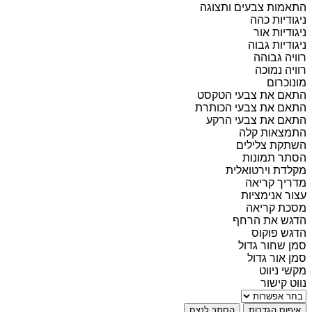
התאמות צבעים ותצוגה
ניגודיות כהה
ניגודיות אור
ניגודיות גבוה
רוויה גבוהה
רוויה נמוכה
מונוכרום
התאם את צבעי הטקסט
התאם את צבעי הכותרת
התאם את צבעי הרקע
התמצאות קלה
השתקת צלילים
הסתר תמונות
מקלדת וירטואלית
מדריך קריאה
עצור אנימציות
מסכת קריאה
הדגש את הרחף
הדגש פוקוס
סמן שחור גדול
סמן אור גדול
מקשי ניווט
נווט קישור
איפוס הגדרות
הסתר לנצח