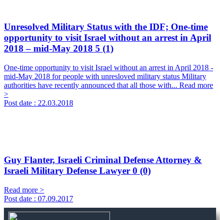
Unresolved Military Status with the IDF; One-time
opportunity to visit Israel without an arrest in April
2018 – mid-May 2018
5 (1)
One-time opportunity to visit Israel without an arrest in April 2018 -
mid-May 2018 for people with unresloved military status Military
authorities have recently announced that all those with...
Read more
>
Post date :
22.03.2018
Guy Flanter, Israeli Criminal Defense Attorney &
Israeli Military Defense Lawyer
0 (0)
Read more >
Post date :
07.09.2017