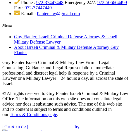
Phone :
972-37447448
Emergency 24/7:
972-506664499
Fax :
972-37447449
E-mail :
flanter.law@gmail.com
Menu
Guy Flanter, Israeli Criminal Defense Attorney & Israeli
Military Defense Lawyer
About Israeli Criminal & Military Defense Attorney Guy
Flanter
Guy Flanter Israeli Criminal & Military Law Firm – Legal
Counseling, Guidance and Legal Representation. Immediate,
professional and discreet legal help & response by a Criminal
Lawyer or a Military Lawyer – 24 hours a day, all across the state of
Israel.
© All rights reserved to Guy Flanter Israeli Criminal & Military Law
Office. The information on this web site does not constitute legal
advice nor does it substitute such advice. The use of this web site
and its content is subject to terms and conditions outlined in
our
Terms & Conditions page
.
קידום אתרים |
by