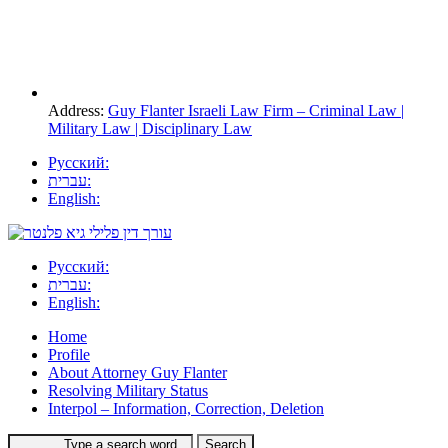
Address:
Guy Flanter Israeli Law Firm – Criminal Law |
Military Law | Disciplinary Law
Русский:
עברית:
English:
Русский:
עברית:
English:
Home
Profile
About Attorney Guy Flanter
Resolving Military Status
Interpol – Information, Correction, Deletion