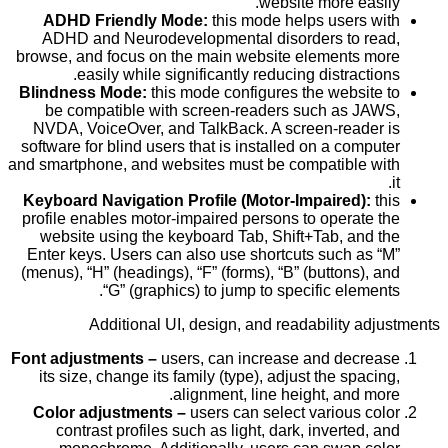
website more easily.
ADHD Friendly Mode:
this mode helps users with
ADHD and Neurodevelopmental disorders to read,
browse, and focus on the main website elements more
easily while significantly reducing distractions.
Blindness Mode:
this mode configures the website to
be compatible with screen-readers such as JAWS,
NVDA, VoiceOver, and TalkBack. A screen-reader is
software for blind users that is installed on a computer
and smartphone, and websites must be compatible with
it.
Keyboard Navigation Profile (Motor-Impaired):
this
profile enables motor-impaired persons to operate the
website using the keyboard Tab, Shift+Tab, and the
Enter keys. Users can also use shortcuts such as “M”
(menus), “H” (headings), “F” (forms), “B” (buttons), and
“G” (graphics) to jump to specific elements.
Additional UI, design, and readability adjustments
Font adjustments –
users, can increase and decrease
its size, change its family (type), adjust the spacing,
alignment, line height, and more.
Color adjustments –
users can select various color
contrast profiles such as light, dark, inverted, and