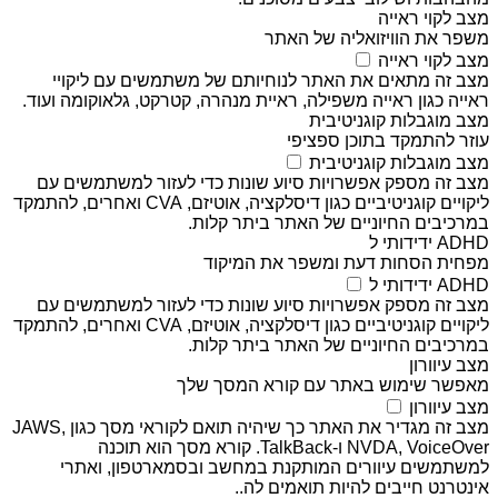
מצב לקוי ראייה
משפר את הוויזואליה של האתר
מצב לקוי ראייה
מצב זה מתאים את האתר לנוחיותם של משתמשים עם ליקויי
ראייה כגון ראייה משפילה, ראיית מנהרה, קטרקט, גלאוקומה ועוד.
מצב מוגבלות קוגניטיבית
עוזר להתמקד בתוכן ספציפי
מצב מוגבלות קוגניטיבית
מצב זה מספק אפשרויות סיוע שונות כדי לעזור למשתמשים עם
ליקויים קוגניטיביים כגון דיסלקציה, אוטיזם, CVA ואחרים, להתמקד
במרכיבים החיוניים של האתר ביתר קלות.
ADHD ידידותי ל
מפחית הסחות דעת ומשפר את המיקוד
ADHD ידידותי ל
מצב זה מספק אפשרויות סיוע שונות כדי לעזור למשתמשים עם
ליקויים קוגניטיביים כגון דיסלקציה, אוטיזם, CVA ואחרים, להתמקד
במרכיבים החיוניים של האתר ביתר קלות.
מצב עיוורון
מאפשר שימוש באתר עם קורא המסך שלך
מצב עיוורון
מצב זה מגדיר את האתר כך שיהיה תואם לקוראי מסך כגון JAWS,
NVDA, VoiceOver ו-TalkBack. קורא מסך הוא תוכנה
למשתמשים עיוורים המותקנת במחשב ובסמארטפון, ואתרי
אינטרנט חייבים להיות תואמים לה..