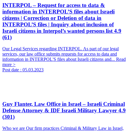
INTERPOL – Request for access to data &
information in INTERPOL’S files about Israeli
citizens | Correction or Deletion of data in
INTERPOL’S files | Inquiry about inclusion of
Israeli citizens in Interpol’s wanted persons list
4.9
(61)
Our Legal Services regarding INTERPOL. As part of our legal
services, our law office submits requests for access to data and
information in INTERPOL'S files about Israeli citizens and...
Read
more >
Post date :
05.03.2023
Guy Flanter, Law Office in Israel – Israeli Criminal
Defense Attorney & IDF Israeli Military Lawyer
4.9
(301)
Who we are Our firm practices Criminal & Military Law in Israel,