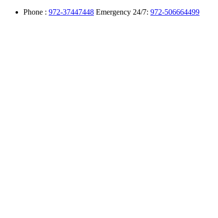
Phone :
972-37447448
Emergency 24/7:
972-506664499