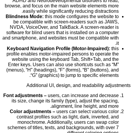
ADHD and Neurodevelopmental disorders to read,
browse, and focus on the main website elements more
easily while significantly reducing distractions.
Blindness Mode:
this mode configures the website to
be compatible with screen-readers such as JAWS,
NVDA, VoiceOver, and TalkBack. A screen-reader is
software for blind users that is installed on a computer
and smartphone, and websites must be compatible with
it.
Keyboard Navigation Profile (Motor-Impaired):
this
profile enables motor-impaired persons to operate the
website using the keyboard Tab, Shift+Tab, and the
Enter keys. Users can also use shortcuts such as “M”
(menus), “H” (headings), “F” (forms), “B” (buttons), and
“G” (graphics) to jump to specific elements.
Additional UI, design, and readability adjustments
Font adjustments –
users, can increase and decrease
its size, change its family (type), adjust the spacing,
alignment, line height, and more.
Color adjustments –
users can select various color
contrast profiles such as light, dark, inverted, and
monochrome. Additionally, users can swap color
schemes of titles, texts, and backgrounds, with over 7
different coloring options.