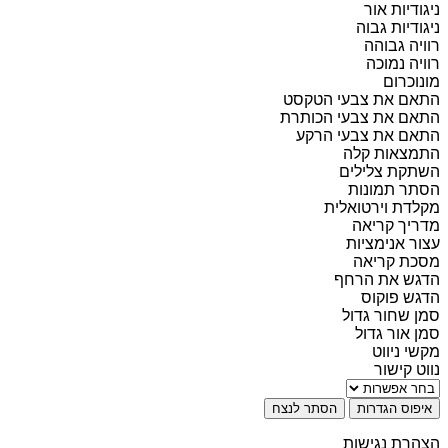
ניגודיות אור
ניגודיות גבוה
רוויה גבוהה
רוויה נמוכה
מונוכרום
התאם את צבעי הטקסט
התאם את צבעי הכותרת
התאם את צבעי הרקע
התמצאות קלה
השתקת צלילים
הסתר תמונות
מקלדת וירטואלית
מדריך קריאה
עצור אנימציות
מסכת קריאה
הדגש את הרחף
הדגש פוקוס
סמן שחור גדול
סמן אור גדול
מקשי ניווט
נווט קישור
איפוס הגדרות
הסתר לנצח
הצהרת נגישות