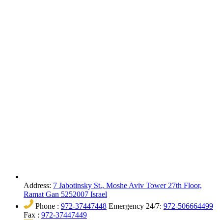
Address:
7 Jabotinsky St., Moshe Aviv Tower 27th Floor,
Ramat Gan 5252007 Israel
Phone :
972-37447448
Emergency 24/7:
972-506664499
Fax :
972-37447449