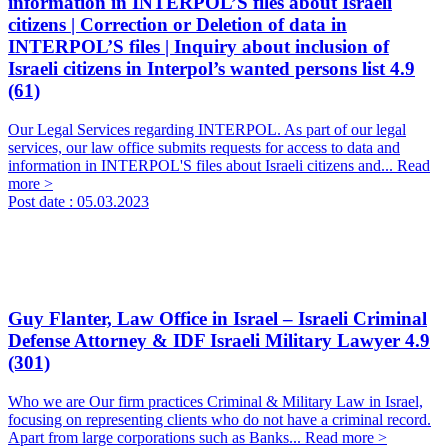
information in INTERPOL’S files about Israeli
citizens | Correction or Deletion of data in
INTERPOL’S files | Inquiry about inclusion of
Israeli citizens in Interpol’s wanted persons list
4.9
(61)
Our Legal Services regarding INTERPOL. As part of our legal
services, our law office submits requests for access to data and
information in INTERPOL'S files about Israeli citizens and...
Read
more >
Post date :
05.03.2023
Guy Flanter, Law Office in Israel – Israeli Criminal
Defense Attorney & IDF Israeli Military Lawyer
4.9
(301)
Who we are Our firm practices Criminal & Military Law in Israel,
focusing on representing clients who do not have a criminal record.
Apart from large corporations such as Banks...
Read more >