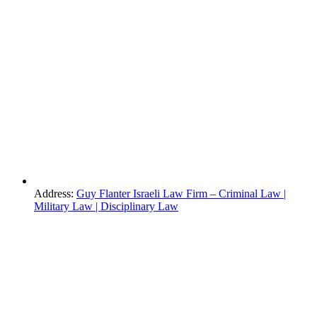
Address:
Guy Flanter Israeli Law Firm – Criminal Law |
Military Law | Disciplinary Law