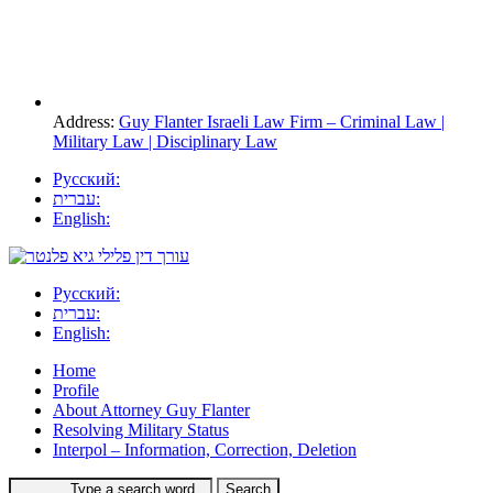
Address:
Guy Flanter Israeli Law Firm – Criminal Law |
Military Law | Disciplinary Law
Русский:
עברית:
English:
Русский:
עברית:
English:
Home
Profile
About Attorney Guy Flanter
Resolving Military Status
Interpol – Information, Correction, Deletion