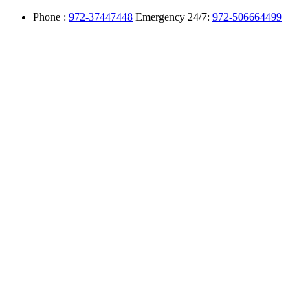
Phone :
972-37447448
Emergency 24/7:
972-506664499